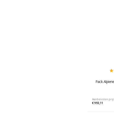
Pack Alpien
Aanbevolen prij
€ 993,11