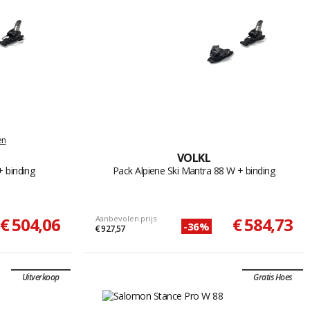
en
VOLKL
+ binding
Pack Alpiene Ski Mantra 88 W + binding
€ 504,06
Aanbevolen prijs
€ 584,73
-36%
€ 927,57
Uitverkoop
Gratis Hoes