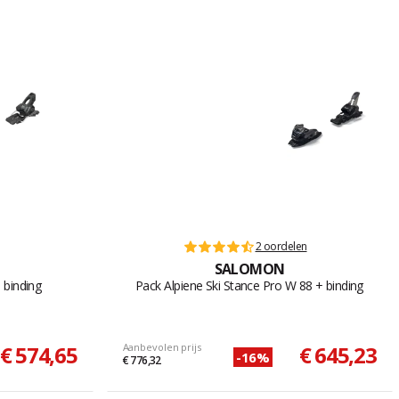
2 oordelen
SALOMON
 binding
Pack Alpiene Ski Stance Pro W 88 + binding
€ 574,65
Aanbevolen prijs
€ 645,23
-16%
€ 776,32