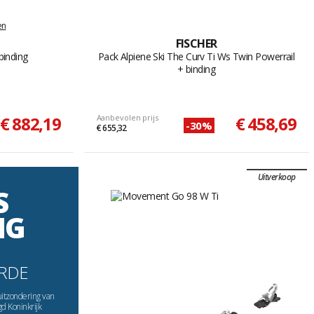
en
FISCHER
binding
Pack Alpiene Ski The Curv Ti Ws Twin Powerrail
+ binding
€ 882,19
Aanbevolen prijs
€ 458,69
-30%
€ 655,32
Uitverkoop
S
NG
RDE
uitzondering van
gd Koninkrijk