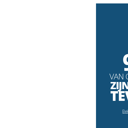
VAN 
ZIJ
TE
Bek