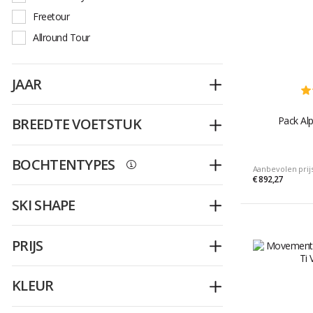
Freetour
Allround Tour
JAAR
Openplooien
Pack Alp
BREEDTE VOETSTUK
Openplooien
BOCHTENTYPES
Openplooien
Aanbevolen prij
€ 892,27
SKI SHAPE
Openplooien
PRIJS
Openplooien
KLEUR
Openplooien