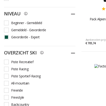
176
177
178
180
NIVEAU
Dichtplooien
181
183
184
185
Pack Alpien
Beginner - Gemiddeld
186
188
189
190
Gemiddeld - Gevorderde
Gevorderde - Expert
191
192
Aanbevolen prij
€ 705,74
OVERZICHT SKI
Dichtplooien
Piste Recreatief
Piste Racing
Piste Sportief-Racing
All-mountain
Freeride
Freestyle
Backcountry