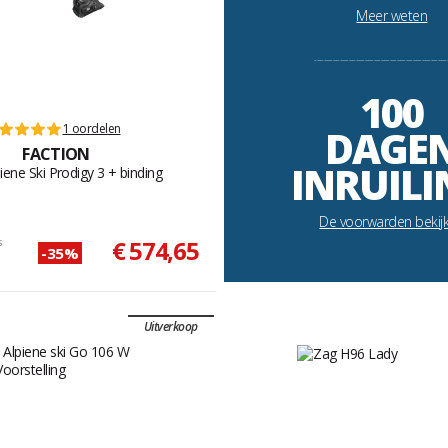
Meer weten
----------------------------------------------------------
100
1 oordelen
DAGE
FACTION
INRUILI
iene Ski Prodigy 3 + binding
De voorwarden bekij
s
€ 574,65
-35%
Uitverkoop