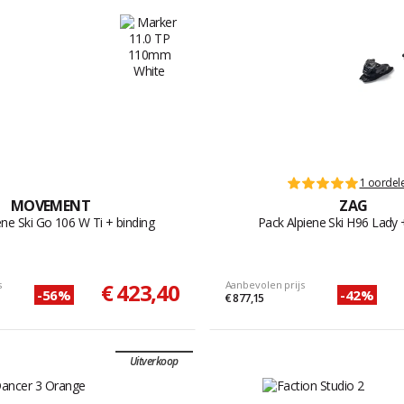
1 oordel
MOVEMENT
ZAG
ene Ski Go 106 W Ti + binding
Pack Alpiene Ski H96 Lady 
s
€ 423,40
Aanbevolen prijs
-56%
-42%
€ 877,15
Uitverkoop