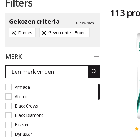
Filters
113 pr
Gekozen criteria
Alles wissen
Dames
Gevorderde - Expert
MERK
Dichtplooien
Armada
Atomic
Black Crows
Black Diamond
Blizzard
Dynastar