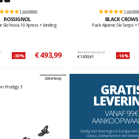
1 oordelen
1 oordel
ROSSIGNOL
BLACK CROWS
e Ski Nova 10 Xpress + binding
Pack Alpiene Ski Serpo + 
s
€ 493,99
Aanbevolen prijs
-30%
-16%
€ 1.053,61
Uitverkoop
GRATI
LEVERI
VANAF 99€
AANKOOPWAA
Geldig voor leveringen in Europa met 
Corsica, Zwitserland en het Vereni