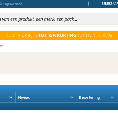
uiling
BEREIKBAAR
ZOMERKOOPJES
TOT 75% KORTING
TOT EN MET 25/08
ame
Niveau
Beoefening