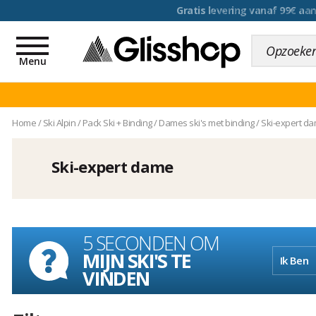
voor een 100 dagen inr
Toggle
navigation
Menu
Home
/
Ski Alpin
/
Pack Ski + Binding
/
Dames ski's met binding
/
Ski-expert d
Ski-expert dame
5 SECONDEN OM
MIJN SKI'S TE
Ik Ben
VINDEN