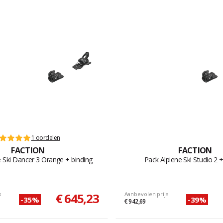
1 oordelen
FACTION
FACTION
e Ski Dancer 3 Orange + binding
Pack Alpiene Ski Studio 2 +
s
€ 645,23
Aanbevolen prijs
-35%
-39%
€ 942,69