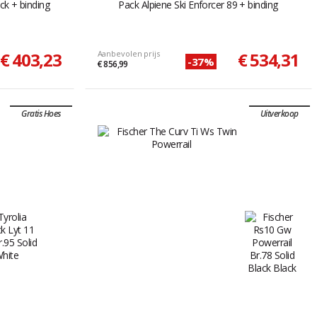
ck + binding
Pack Alpiene Ski Enforcer 89 + binding
€ 403,23
Aanbevolen prijs
€ 534,31
-37%
€ 856,99
Gratis Hoes
Uitverkoop