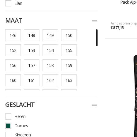
Pack Alpi
Elan
Faction
MAAT
Dichtplooien
Fischer
Aanbevolen prij
€ 877,15
Head
146
148
149
150
K2
Kastle
152
153
154
155
Line
156
157
158
159
Movement
Nordica
160
161
162
163
Rossignol
Salomon
164
165
166
167
GESLACHT
Dichtplooien
Scott
168
169
170
171
Volkl
Heren
Zag
172
173
174
175
Dames
Kinderen