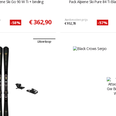
ene Ski Go 90 W Ti + binding
Pack Alpiene Ski Pure 84 Ti Bla
s
€ 362,90
Aanbevolen prijs
-58%
-57%
€ 952,78
Uitverkoop