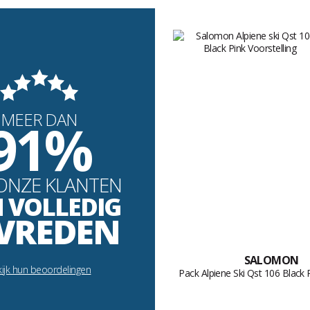
MEER DAN
91%
ONZE KLANTEN
N VOLLEDIG
VREDEN
SALOMON
ijk hun beoordelingen
Pack Alpiene Ski Qst 106 Black 