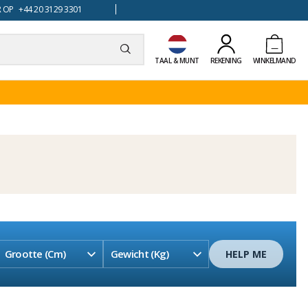
 OP +44 20 3129 3301
TAAL & MUNT
REKENING
WINKELMAND
Grootte (cm)
Gewicht (kg)
HELP ME