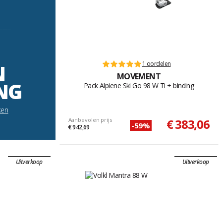
----------
1 oordelen
N
MOVEMENT
NG
Pack Alpiene Ski Go 98 W Ti + binding
ken
Aanbevolen prijs
€ 383,06
-59%
€ 942,69
Uitverkoop
Uitverkoop