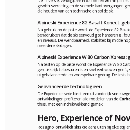
De TI-versie, verkrijgbaar in 82 mm en 86 mm, is he
gewichtsverdeling en de soepele kantovergangen geni
die houden van een technische en solide ski.
Alpineski Experience 82 Basalt Konect: ge
Na gebruik op de piste wordt de Experience 82 Basal
benadrukken dat de ski eenvoudig te hanteren is, foute
en niveaus. De wendbaarheid, stabiliteit bij middel
meerdere skidagen.
Alpineski Experience W 80 Carbon Xpress: 
Na testen op de piste wordt de Experience W 80 Carbo
gemakkelijk te besturen is en snel vertrouwen geeft, v
uitgebalanceerde en voorspelbare gedrag. De tests be
Geavanceerde technologieën
De Experience-serie biedt een uitzonderlijk sneeuwge
ontwikkelingen profiteren alle modellen van de
Carbo
thuis, met een indrukwekkend gemak.
Hero, Experience of Nov
Rossignol ontwikkelt ski’s die aansluiten bij elke stij