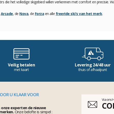
ërs die het volledige skigebied willen verkennen met comfort en precisie. W
e
Arcade
, de
Nova
, de
Forza
en alle
freeride ski’s van het merk
.
Veilig betalen
Levering 24/48 uur
met kaart
thuis of afhaalpunt
VOOR U KLAAR VOOR
Via ons 
CO
n onze experten de nieuwe
 merken.
Onze belofte is simpel :