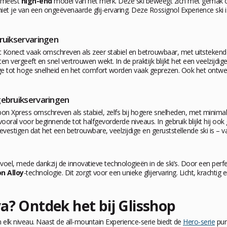
t meest
high-end
model van het merk. Deze ski beweegt zich met gemak ove
et je van een ongeëvenaarde glij-ervaring. Deze Rossignol Experience ski
bruikservaringen
t Konect vaak omschreven als zeer stabiel en betrouwbaar, met uitstekend
n vergeeft en snel vertrouwen wekt. In de praktijk blijkt het een veelzijdig
hoge tot hoge snelheid en het comfort worden vaak geprezen. Ook het ontw
gebruikservaringen
n Xpress omschreven als stabiel, zelfs bij hogere snelheden, met minimale t
ooral voor beginnende tot halfgevorderde niveaus. In gebruik blijkt hij ook 
vestigen dat het een betrouwbare, veelzijdige en geruststellende ski is – 
voel, mede dankzij de innovatieve technologieën in de ski’s. Door een per
n Alloy
-technologie. Dit zorgt voor een unieke glijervaring. Licht, krachtig e
a? Ontdek het bij Glisshop
l en elk niveau. Naast de all-mountain Experience-serie biedt de
Hero-serie
pur