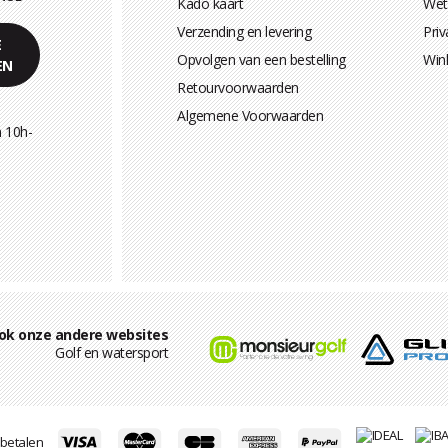
Kado kaart
Wett
Verzending en levering
Priv
E
Opvolgen van een bestelling
Win
EN
Retourvoorwaarden
Algemene Voorwaarden
 10h-
ok onze andere websites
Golf en watersport
e betalen