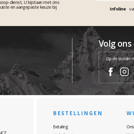
koop-dienst, U bijstaan met ons
uiste en aangepaste keuze bij
Infoline
va
Volg ons
Op de sociale 
BESTELLINGEN
WI
Betaling
Ons
NCE