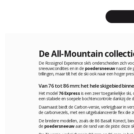
De All-Mountain collect
De Rossignol Experience ski’s onderscheiden zich v
sneeuwcondities en in de
poedersneeuw
naast de p
trillingen, maar tilt het de ski ook naar een hoger pres
Van 76 tot 86 mm: het hele skigebied binne
Het model
76 Express
is een zeer toegankelijke ski
een stabiele en soepele bochtencontrole dankzij de d
Daarnaast biedt de Carbon-versie, verkrijgbaar in ver
de carbonvezels, met een uitgebalanceerde flex die 
De bredere modellen, zoals de 86 Basalt Konect, b
de
poedersneeuw
aan de rand van de piste: deze ski