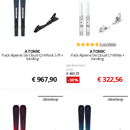
3 oordelen
ATOMIC
ATOMIC
Pack Alpiene Ski Cloud Q14 Rvsk S Pt +
Pack Alpiene Ski Cloud C7 White +
binding
binding
Aanbevolen
prijs
€ 463,73
€ 967,90
€ 322,56
-30%
Uitverkoop
Uitverkoop