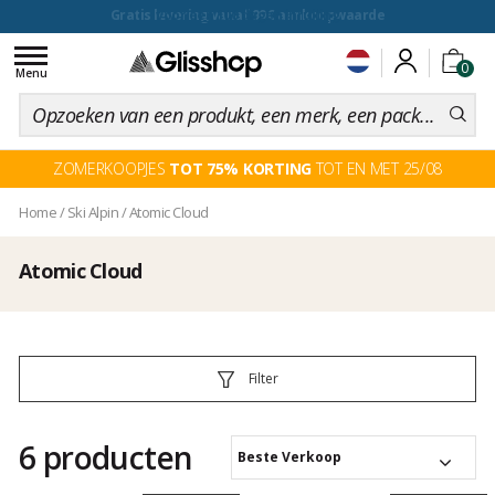
voor een 100 dagen inruiling
Toggle
0
navigation
Menu
ZOMERKOOPJES
TOT 75% KORTING
TOT EN MET 25/08
Home
/
Ski Alpin
/
Atomic Cloud
Atomic Cloud
Filter
6 producten
Beste Verkoop