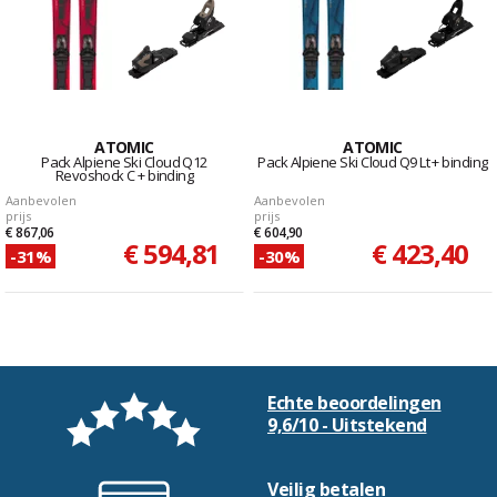
ATOMIC
ATOMIC
Pack Alpiene Ski Cloud Q12
Pack Alpiene Ski Cloud Q9 Lt + binding
Revoshock C + binding
Aanbevolen
Aanbevolen
prijs
prijs
€ 867,06
€ 604,90
€ 594,81
€ 423,40
-31%
-30%
Echte beoordelingen
9,6/10 - Uitstekend
Veilig betalen