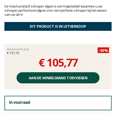
Het
oordeel
De Vola kunststof schraper slijper is een hulpmiddel waarmee u uw
van
schraper perfect kunt slijpen voor een perfecte schraper bij het waxen
van uw ski's!
klanten
DIT PRODUCT IS IN UITVERKOOP
Aanbevolen prijs
-30%
€ 151,15
€ 105,77
Éénheidsprijs,
zonder
AAN DE WINKELMAND TOEVOEGEN
kosten
In voorraad