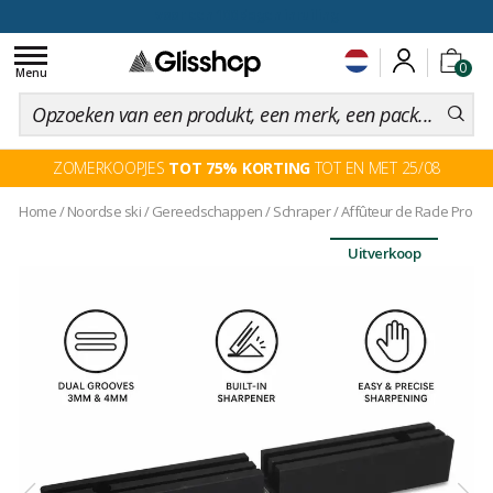
voor een 100 dagen inruiling
Toggle
0
navigation
Menu
ZOMERKOOPJES
TOT 75% KORTING
TOT EN MET 25/08
Home
/
Noordse ski
/
Gereedschappen
/
Schraper
/
Affûteur de Racle Pro
Uitverkoop