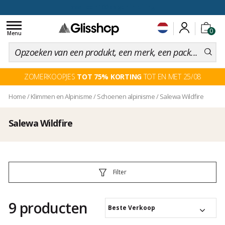
voor een 100 dagen inruiling
Toggle
0
navigation
Menu
ZOMERKOOPJES
TOT 75% KORTING
TOT EN MET 25/08
Home
/
Klimmen en Alpinisme
/
Schoenen alpinisme
/
Salewa Wildfire
Salewa Wildfire
Filter
9 producten
Beste Verkoop