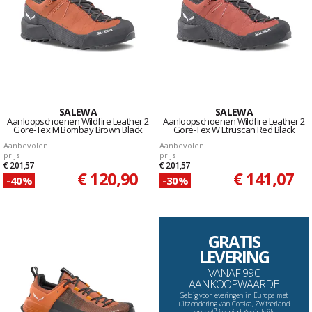
SALEWA
SALEWA
Aanloopschoenen Wildfire Leather 2
Aanloopschoenen Wildfire Leather 2
Gore-Tex M Bombay Brown Black
Gore-Tex W Etruscan Red Black
Aanbevolen
Aanbevolen
prijs
prijs
€ 201,57
€ 201,57
€ 120,90
€ 141,07
-40%
-30%
GRATIS
LEVERING
VANAF 99€
AANKOOPWAARDE
Geldig voor leveringen in Europa met
uitzondering van Corsica, Zwitserland