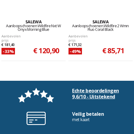
SALEWA
SALEWA
Aanloopschoenen Wildfire Nxt W
Aanloopschoenen Wildfire 2 Wmn
Onyx Morning Blue
Fluo Coral Black
Aanbevolen
Aanbevolen
prijs
prijs
€ 181,40
€ 171,32
€ 120,90
€ 85,71
-33%
-49%
Echte beoordelingen
9,6/10 - Uitstekend
Veilig betalen
met kaart