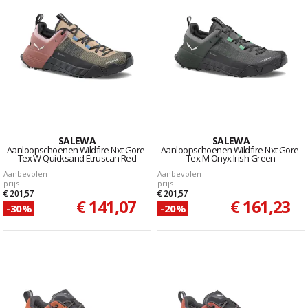
SALEWA
SALEWA
Aanloopschoenen Wildfire Nxt Gore-
Aanloopschoenen Wildfire Nxt Gore-
Tex W Quicksand Etruscan Red
Tex M Onyx Irish Green
Aanbevolen
Aanbevolen
prijs
prijs
€ 201,57
€ 201,57
€ 141,07
€ 161,23
-30%
-20%