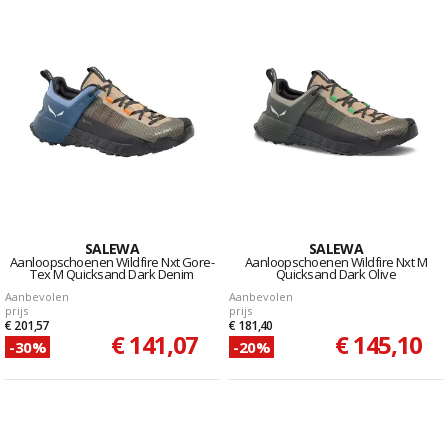
SALEWA
SALEWA
Aanloopschoenen Wildfire Nxt Gore-
Aanloopschoenen Wildfire Nxt M
Tex M Quicksand Dark Denim
Quicksand Dark Olive
Aanbevolen
Aanbevolen
prijs
prijs
€ 201,57
€ 181,40
€ 141,07
€ 145,10
-30%
-20%