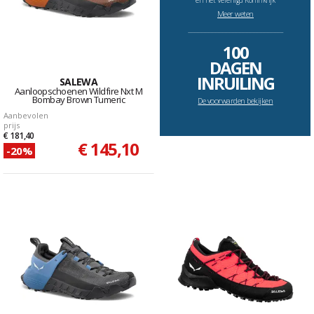
en het Verenigd Koninkrijk
Meer weten
--------------------------------------------------------------------
100
DAGEN
INRUILING
SALEWA
Aanloopschoenen Wildfire Nxt M
Bombay Brown Tumeric
De voorwarden bekijken
Aanbevolen
prijs
€ 181,40
€ 145,10
-20%