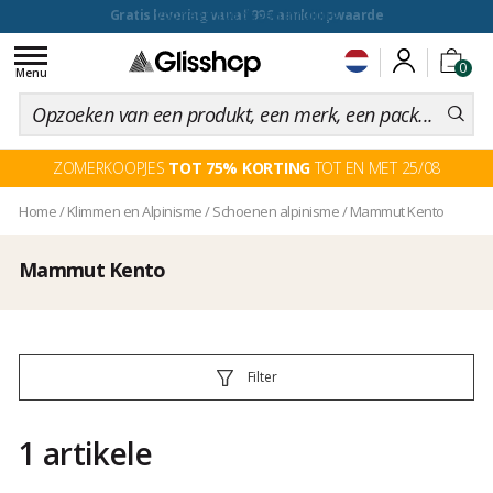
voor een 100 dagen inruiling
Toggle
0
navigation
Menu
ZOMERKOOPJES
TOT 75% KORTING
TOT EN MET 25/08
Home
/
Klimmen en Alpinisme
/
Schoenen alpinisme
/
Mammut Kento
Mammut Kento
Filter
1 artikele