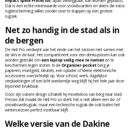
Impact Spine Protector
, apart verkrijgbaar, kan worden geplaatst.
Dat is een echte meerwaarde voor snowboarders en skiërs die extra
rugbescherming willen zonder over te stappen op een grotere
rugzak.
Net zo handig in de stad als in
de bergen
De Heli Pro verdwijnt aan het einde van het seizoen niet samen met
de ski’s in de kast. Het compartiment voor een drinksysteem kan ook
worden gebruikt om
een laptop veilig mee te nemen
en te
beschermen tegen stoten. In de
Organizer-pocket
berg je
papieren, muntgeld, sleutels, een oplader of kleine elektronische
accessoires overzichtelijk op. Voor school, werk, dagelijkse
verplaatsingen of een licht weekendje weg blijft hij het hele jaar door
bijzonder bruikbaar.
Door zijn sobere design schakelt hij moeiteloos van berg naar stad.
Precies dat maakt de Heli Pro zo sterk: het is niet alleen een ski- of
snowboardrugzak, maar een technische rugzak die ook buiten het
winterseizoen perfect inzetbaar blijft.
Welke versie van de Dakine