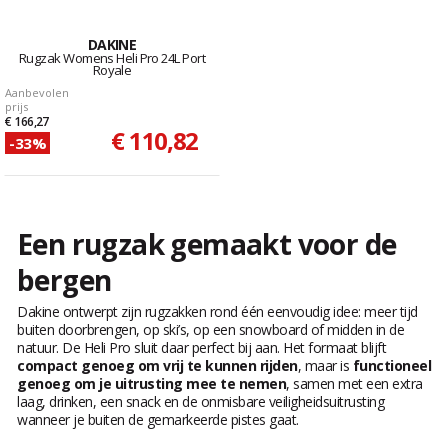
DAKINE
Rugzak Womens Heli Pro 24L Port
Royale
Aanbevolen
prijs
€ 166,27
€ 110,82
-33%
Een rugzak gemaakt voor de
bergen
Dakine ontwerpt zijn rugzakken rond één eenvoudig idee: meer tijd
buiten doorbrengen, op ski’s, op een snowboard of midden in de
natuur. De Heli Pro sluit daar perfect bij aan. Het formaat blijft
compact genoeg om vrij te kunnen rijden
, maar is
functioneel
genoeg om je uitrusting mee te nemen
, samen met een extra
laag, drinken, een snack en de onmisbare veiligheidsuitrusting
wanneer je buiten de gemarkeerde pistes gaat.