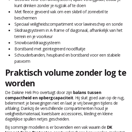
kunt drinken zonder je rugzak af te doen
Met fleece gevoerd vak om een skibril of zonnebril te
beschermen
Speciaal veiligheidscompartiment voor lawineschep en sonde
Skidraagsysteem in A-frame of diagonaal, afhankelijk van het
terrein en je voorkeur
Snowboarddraagsysteem
Borstband met geïntegreerd noodfluitje
Schouderbanden, heupband en borstband voor een stabiele
pasvorm
Praktisch volume zonder log te
worden
De Dakine Heli Pro overtuigt door zijn
balans tussen
compactheid en opbergcapaciteit
. Hij sluit goed aan op de rug,
belemmert je bewegingen niet en laat je vrij bewegen tijdens de
afdaling. Dankzij de verschillende compartimenten houd je
veiligheidsmateriaal, kwetsbare accessoires, kleding en kleine
dagelijkse spullen netjes gescheiden.
Bij sommige modellen is er bovendien een vak waarin de
DK