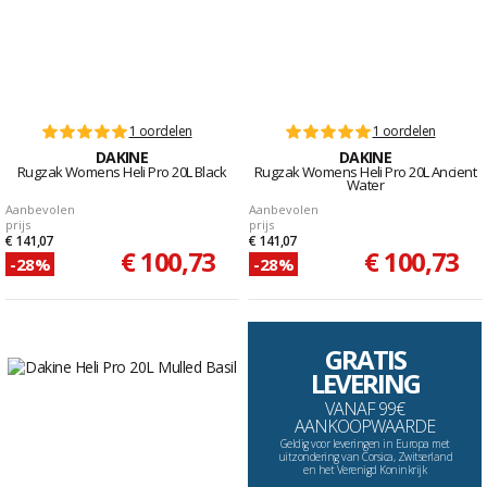
1 oordelen
1 oordelen
DAKINE
DAKINE
Rugzak Womens Heli Pro 20L Black
Rugzak Womens Heli Pro 20L Ancient
Water
Aanbevolen
Aanbevolen
prijs
prijs
€ 141,07
€ 141,07
€ 100,73
€ 100,73
-28%
-28%
GRATIS
LEVERING
VANAF 99€
AANKOOPWAARDE
Geldig voor leveringen in Europa met
uitzondering van Corsica, Zwitserland
en het Verenigd Koninkrijk