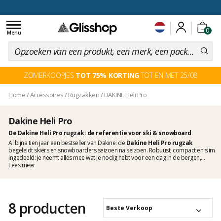
voor een 100 dagen inruiling
Toggle
0
navigation
Menu
ZOMERKOOPJES
TOT 75% KORTING
TOT EN MET 25/08
Home
/
Accessoires
/
Rugzakken
/
DAKINE Heli Pro
Dakine Heli Pro
De Dakine Heli Pro rugzak: de referentie voor ski & snowboard
Al bijna tien jaar een bestseller van Dakine: de
Dakine Heli Pro rugzak
begeleidt skiërs en snowboarders seizoen na seizoen. Robuust, compact en slim
ingedeeld: je neemt alles mee wat je nodig hebt voor een dag in de bergen,
zonder onnodige ballast. Verkrijgbaar in heren- en damesversie, met 20 en 24
Lees meer
liter inhoud, combineert hij technisch draagcomfort, veiligheidsopslag en echte
veelzijdigheid voor dagelijks gebruik.
8 producten
Beste Verkoop