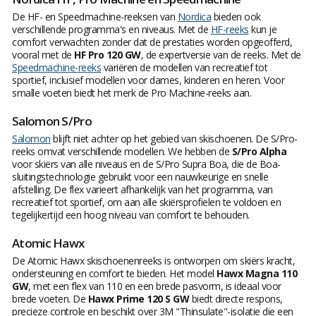
De HF- en Speedmachine-reeksen van
Nordica
bieden ook
verschillende programma's en niveaus. Met de
HF-reeks
kun je
comfort verwachten zonder dat de prestaties worden opgeofferd,
vooral met de
HF Pro 120 GW
, de expertversie van de reeks. Met de
Speedmachine-reeks
variëren de modellen van recreatief tot
sportief, inclusief modellen voor dames, kinderen en heren. Voor
smalle voeten biedt het merk de Pro Machine-reeks aan.
Salomon S/Pro
Salomon
blijft niet achter op het gebied van skischoenen. De S/Pro-
reeks omvat verschillende modellen. We hebben de
S/Pro Alpha
voor skiërs van alle niveaus en de S/Pro Supra Boa, die de Boa-
sluitingstechnologie gebruikt voor een nauwkeurige en snelle
afstelling. De flex varieert afhankelijk van het programma, van
recreatief tot sportief, om aan alle skiërsprofielen te voldoen en
tegelijkertijd een hoog niveau van comfort te behouden.
Atomic Hawx
De Atomic Hawx skischoenenreeks is ontworpen om skiërs kracht,
ondersteuning en comfort te bieden. Het model
Hawx Magna 110
GW
, met een flex van 110 en een brede pasvorm, is ideaal voor
brede voeten. De
Hawx Prime 120 S GW
biedt directe respons,
precieze controle en beschikt over 3M "Thinsulate"-isolatie die een