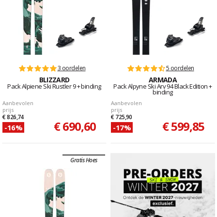
3 oordelen
5 oordelen
BLIZZARD
ARMADA
Pack Alpiene Ski Rustler 9 + binding
Pack Alpyne Ski Arv 94 Black Edition +
binding
Aanbevolen
Aanbevolen
prijs
prijs
€ 826,74
€ 725,90
€ 690,60
€ 599,85
-16%
-17%
Gratis Hoes