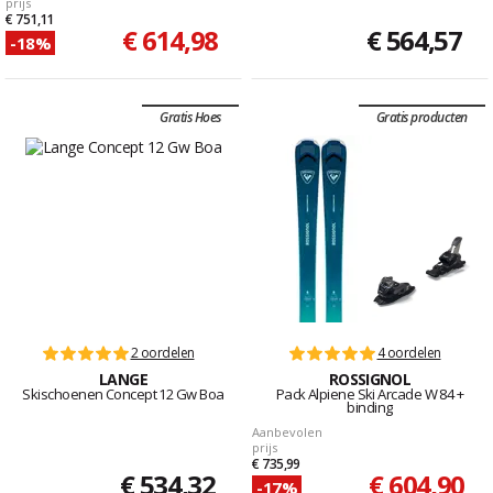
prijs
€ 751,11
€ 614,98
€ 564,57
-18%
Gratis Hoes
Gratis producten
2 oordelen
4 oordelen
LANGE
ROSSIGNOL
Skischoenen Concept 12 Gw Boa
Pack Alpiene Ski Arcade W 84 +
binding
Aanbevolen
prijs
€ 735,99
€ 534,32
€ 604,90
-17%