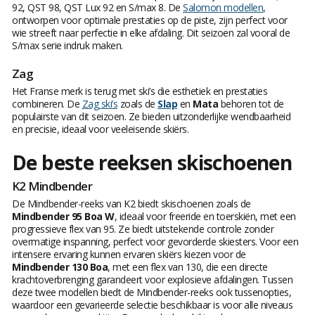
92, QST 98, QST Lux 92 en S/max 8. De
Salomon modellen
,
ontworpen voor optimale prestaties op de piste, zijn perfect voor
wie streeft naar perfectie in elke afdaling. Dit seizoen zal vooral de
S/max serie indruk maken.
Zag
Het Franse merk is terug met ski’s die esthetiek en prestaties
combineren. De
Zag ski’s
zoals de
Slap
en
Mata
behoren tot de
populairste van dit seizoen. Ze bieden uitzonderlijke wendbaarheid
en precisie, ideaal voor veeleisende skiërs.
De beste reeksen skischoenen
K2 Mindbender
De Mindbender-reeks van K2 biedt skischoenen zoals de
Mindbender 95 Boa W
, ideaal voor freeride en toerskiën, met een
progressieve flex van 95. Ze biedt uitstekende controle zonder
overmatige inspanning, perfect voor gevorderde skiesters. Voor een
intensere ervaring kunnen ervaren skiërs kiezen voor de
Mindbender 130 Boa
, met een flex van 130, die een directe
krachtoverbrenging garandeert voor explosieve afdalingen. Tussen
deze twee modellen biedt de Mindbender-reeks ook tussenopties,
waardoor een gevarieerde selectie beschikbaar is voor alle niveaus