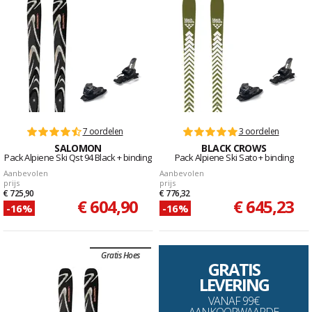
7 oordelen
3 oordelen
SALOMON
BLACK CROWS
Pack Alpiene Ski Qst 94 Black + binding
Pack Alpiene Ski Sato + binding
Aanbevolen
Aanbevolen
prijs
prijs
€ 725,90
€ 776,32
€ 604,90
€ 645,23
-16%
-16%
Gratis Hoes
GRATIS
LEVERING
VANAF 99€