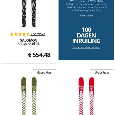
AANKOOPWAARDE
Geldig voor leveringen in Europa met
uitzondering van Corsica, Zwitserland
en het Verenigd Koninkrijk
Meer weten
--------------------------------------------------------------------
100
DAGEN
7 oordelen
INRUILING
SALOMON
Ski Qst 94 Black
De voorwarden bekijken
€ 554,48
Gratis Hoes
Gratis Hoes