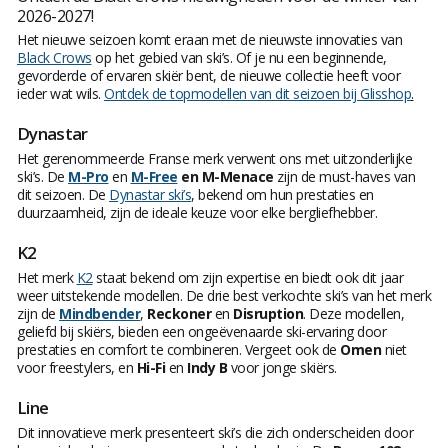
2026-2027!
Het nieuwe seizoen komt eraan met de nieuwste innovaties van
Black Crows
op het gebied van ski’s. Of je nu een beginnende,
gevorderde of ervaren skiër bent, de nieuwe collectie heeft voor
ieder wat wils.
Ontdek de topmodellen van dit seizoen bij Glisshop
.
Dynastar
Het gerenommeerde Franse merk verwent ons met uitzonderlijke
ski’s. De
M-Pro
en
M-Free
en M-Menace
zijn de must-haves van
dit seizoen. De
Dynastar ski’s
, bekend om hun prestaties en
duurzaamheid, zijn de ideale keuze voor elke bergliefhebber.
K2
Het merk
K2
staat bekend om zijn expertise en biedt ook dit jaar
weer uitstekende modellen. De drie best verkochte ski’s van het merk
zijn de
Mindbender
,
Reckoner
en
Disruption
. Deze modellen,
geliefd bij skiërs, bieden een ongeëvenaarde ski-ervaring door
prestaties en comfort te combineren. Vergeet ook de
Omen
niet
voor freestylers, en
Hi-Fi
en
Indy B
voor jonge skiërs.
Line
Dit innovatieve merk presenteert ski’s die zich onderscheiden door