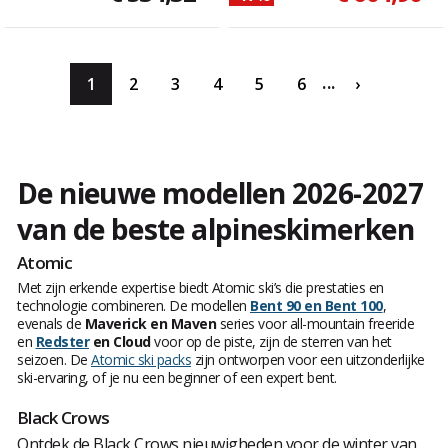
...
1
2
3
4
5
6
›
De nieuwe modellen 2026-2027
van de beste alpineskimerken
Atomic
Met zijn erkende expertise biedt Atomic ski’s die prestaties en
technologie combineren. De modellen
Bent 90 en Bent 100
,
evenals de
Maverick en Maven
series voor all-mountain freeride
en
Redster
en Cloud
voor op de piste, zijn de sterren van het
seizoen. De
Atomic ski packs
zijn ontworpen voor een uitzonderlijke
ski-ervaring, of je nu een beginner of een expert bent.
Black Crows
Ontdek de Black Crows nieuwigheden voor de winter van