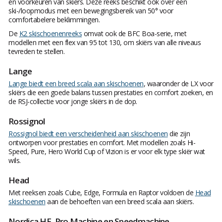
en voorkeuren van skiërs. Deze reeks beschikt ook over een
ski-/loopmodus met een bewegingsbereik van 50° voor
comfortabelere beklimmingen.
De
K2 skischoenenreeks
omvat ook de BFC Boa-serie, met
modellen met een flex van 95 tot 130, om skiërs van alle niveaus
tevreden te stellen.
Lange
Lange biedt een breed scala aan skischoenen
, waaronder de LX voor
skiërs die een goede balans tussen prestaties en comfort zoeken, en
de RSJ-collectie voor jonge skiërs in de dop.
Rossignol
Rossignol biedt een verscheidenheid aan skischoenen
die zijn
ontworpen voor prestaties en comfort. Met modellen zoals Hi-
Speed, Pure, Hero World Cup of Vizion is er voor elk type skiër wat
wils.
Head
Met reeksen zoals Cube, Edge, Formula en Raptor voldoen de
Head
skischoenen
aan de behoeften van een breed scala aan skiërs.
Nordica HF, Pro Machine en Speedmachine