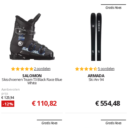
Gratis Hoes
2 oordelen
5 oordelen
SALOMON
ARMADA
Skischoenen Team T3 Black Race Blue
Ski Arv 94
White
Aanbevolen
prijs
€ 125,94
€ 110,82
€ 554,48
-12%
Gratis Hoes
Gratis Hoes