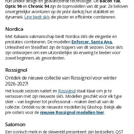
hun unieke design en geavanceerde technologie. De
Bacon 108
,
Optic 96
en
Chronic 94
zijn de topmodellen van dit jaar. Ze beloven
onvergetelijke avonturen op de piste dankzij hun stabiliteit en
dynamiek.
Line biedt ski’s
die plezier en efficiëntie combineren.
Nordica
Met Italiaans vakmanschap biedt Nordica ski’s die elegantie en
prestaties combineren. De modellen
Enforcer
, Santa Ana
,
Unleashed en Steadfast zijn de toppers van dit seizoen. Deze ski’s
zijn ontworpen om een uitzonderlijke ski-ervaring te bieden voor
zowel beginners als gevorderden.
Rossignol
Ontdek de nieuwe collectie van Rossignol voor winter
2026-2027!
Het koude seizoen nadert en
Rossignol
staat klaar om je te
verrassen met zijn nieuwste ski’s. Modellen geschikt voor elk type
skiër – van beginner tot professional – maken deel uit van de
collectie. Ontdek nu de nieuwste modellen bij Glisshop. Bekijk alle
pre-orders voor de
nieuwe Rossignol modellen hier
.
Salomon
Een iconisch merk in de skiwereld presenteert zijn bestsellers: QST