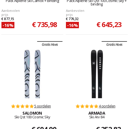
Pack Alpiene Ski Camox + binding
Pack Alpiene Ski Qst 100 Cosmic Sky +
binding
Aanbevolen
Aanbevolen
prijs
prijs
€ 877,15
€ 776,32
€ 735,98
€ 645,23
-16%
-16%
Gratis Hoes
Gratis Hoes
5 oordelen
4 oordelen
SALOMON
ARMADA
Ski Qst 100 Cosmic Sky
Ski Arv 84