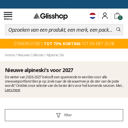
voor een 100 dagen inruiling
Toggle
0
navigation
Menu
ZOMERKOOPJES
TOT 75% KORTING
TOT EN MET 25/08
Home
/
Nieuwe Collectie
/
Alpiene Ski
Nieuwe alpineski's voor 2027
De winter van 2026-2027 belooft een spannende te worden voor alle
sneeuwsportfans! Ben je op zoek naar de ski waarmee je de ster van de piste
wordt? Ontdek onze selectie van de beste ski's voor het komende seizoen. Met
baanbrekende technologische innovaties en adembenemende designs vind je
Lees meer
zeker het perfecte paar voor je sneeuwafdalingen. Laat je verleiden door de
crème de la crème van 2026-2027 ski's!
Filter