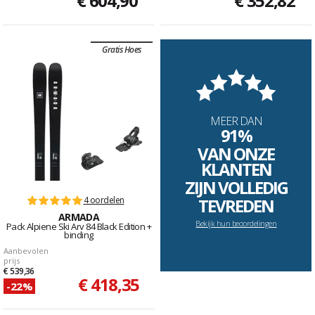
€ 604,90
€ 352,82
Gratis Hoes
MEER DAN
91%
VAN ONZE
KLANTEN
ZIJN VOLLEDIG
4 oordelen
TEVREDEN
ARMADA
Bekijk hun beoordelingen
Pack Alpiene Ski Arv 84 Black Edition +
binding
Aanbevolen
prijs
€ 539,36
€ 418,35
-22%