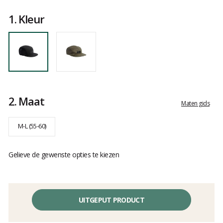
Het
oordeel
1.
Kleur
van
klanten
2.
Maat
Maten gids
M-L (55-60)
Gelieve de gewenste opties te kiezen
UITGEPUT PRODUCT