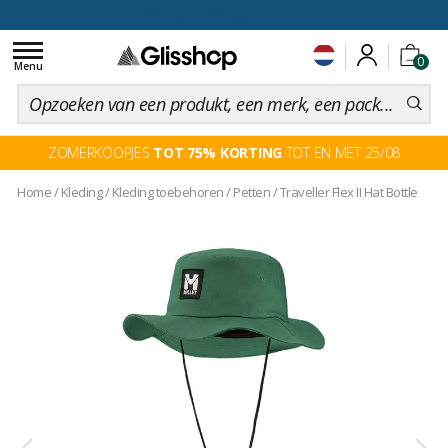
voor een 100 dagen inruiling
Toggle
0
navigation
Menu
ZOMERKOOPJES
TOT 75% KORTING
TOT EN MET 25/08
Home
/
Kleding
/
Kleding toebehoren
/
Petten
/
Traveller Flex II Hat Bottle