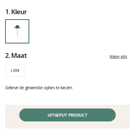
Het
oordeel
1.
Kleur
van
klanten
2.
Maat
Maten gids
L (60)
Gelieve de gewenste opties te kiezen
UITGEPUT PRODUCT