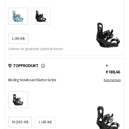
L
(40-44)
Gelieve de gewenste opties te kiezen
TOPPRODUKT
+
€188,46
Binding Snowboard Burton Scribe
Kenmerken
M
(36.5-40)
L
(40-44)