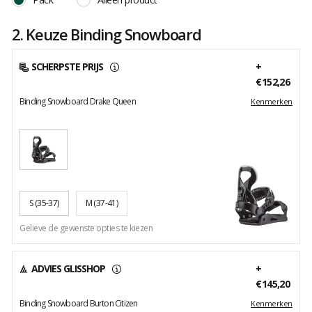
2. Keuze Binding Snowboard
SCHERPSTE PRIJS
+
€152,26
Binding Snowboard Drake Queen
Kenmerken
S
(35-37)
M
(37-41)
Gelieve de gewenste opties te kiezen
ADVIES GLISSHOP
+
€145,20
Binding Snowboard Burton Citizen
Kenmerken