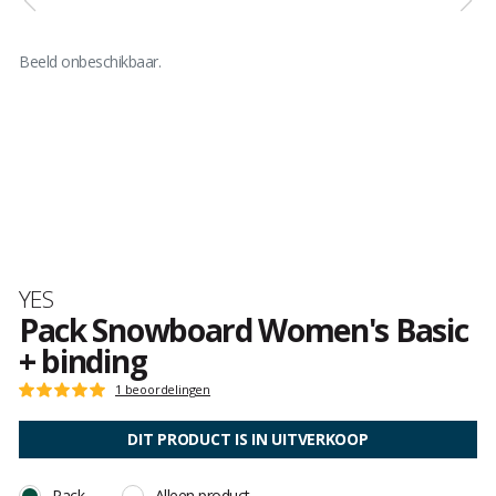
Beeld onbeschikbaar.
Merk
YES
Pack Snowboard Women's Basic
+ binding
Het
1 beoordelingen
Score
oordeel
:
van
5
DIT PRODUCT IS IN UITVERKOOP
klanten
op
5
Pack
Alleen product