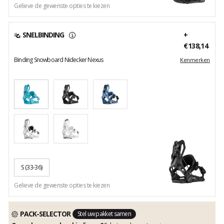
Gelieve de gewenste opties te kiezen
SNELBINDING
+
€138,14
Binding Snowboard Nidecker Nexus
Kenmerken
S
(33-36)
Gelieve de gewenste opties te kiezen
PACK-SELECTOR
Stel uw pakket samen