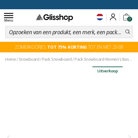
voor een 100 dagen inruiling
Toggle
0
navigation
Menu
ZOMERKOOPJES
TOT 75% KORTING
TOT EN MET 25/08
Home
/
Snowboard
/
Pack Snowboard
/
Pack Snowboard Women's Basic + binding
Uitverkoop