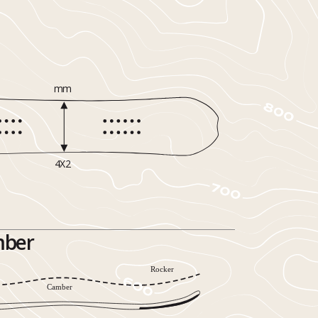
mm
4X2
mber