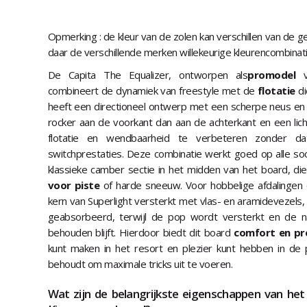
Opmerking : de kleur van de zolen kan verschillen van de 
daar de verschillende merken willekeurige kleurencombinat
De Capita The Equalizer, ontworpen als
promodel
vo
combineert de dynamiek van freestyle met de
flotatie
di
heeft een directioneel ontwerp met een scherpe neus en
rocker aan de voorkant dan aan de achterkant en een lic
flotatie en wendbaarheid te verbeteren zonder d
switchprestaties. Deze combinatie werkt goed op alle s
klassieke camber sectie in het midden van het board, d
voor piste
of harde sneeuw. Voor hobbelige afdalingen 
kern van Superlight versterkt met vlas- en aramidevezel
geabsorbeerd, terwijl de pop wordt versterkt en de natuu
behouden blijft. Hierdoor biedt dit board
comfort en pr
kunt maken in het resort en plezier kunt hebben in de
behoudt om maximale tricks uit te voeren.
Wat zijn de belangrijkste eigenschappen van het