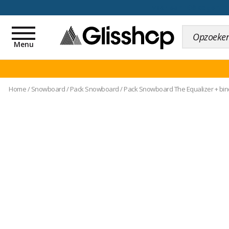
voor een 100 dagen inr
Toggle
navigation
Menu
Home
/
Snowboard
/
Pack Snowboard
/
Pack Snowboard The Equalizer + bin