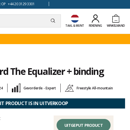
 OP +44 20 3129 3301
TAAL & MUNT
REKENING
WINKELMAND
d The Equalizer + binding
24
Gevorderde - Expert
Freestyle All-mountain
IT PRODUCT IS IN UITVERKOOP
t
UITGEPUT PRODUCT