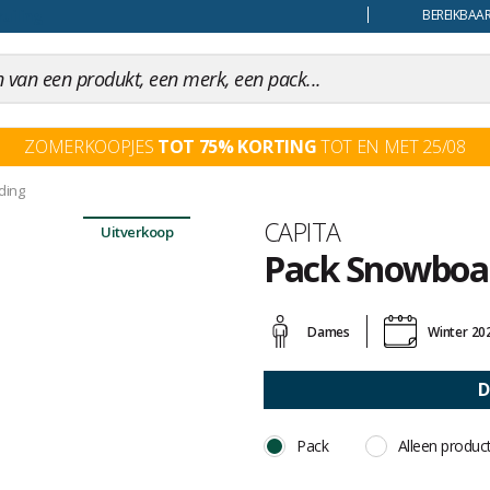
uiling
BEREIKBAAR
ZOMERKOOPJES
TOT 75% KORTING
TOT EN MET 25/08
ding
Merk
CAPITA
Uitverkoop
Pack Snowboar
Het
oordeel
Dames
Winter 20
van
klanten
D
Pack
Alleen produc