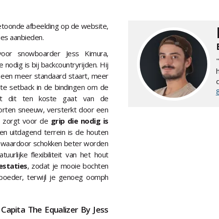
getoonde afbeelding op de website,
ies aanbieden.
or snowboarder Jess Kimura,
"
e nodig is bij backcountryrijden. Hij
h
 een meer standaard staart, meer
hte setback in de bindingen om de
at dit ten koste gaat van de
oorten sneeuw, versterkt door een
ie zorgt voor de
grip die nodig is
en uitdagend terrein is de houten
s, waardoor schokken beter worden
rlijke flexibiliteit van het hout
estaties
, zodat je mooie bochten
 poeder, terwijl je genoeg oomph
 Capita The Equalizer By Jess