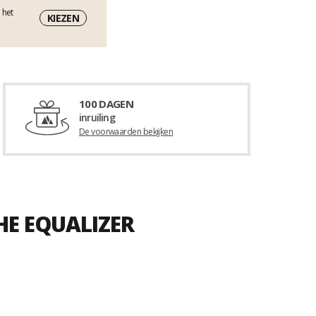
 het
KIEZEN
100 DAGEN
inruiling
De voorwaarden bekijken
HE EQUALIZER