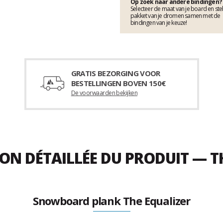
Op zoek naar andere bindingen?
Selecteer de maat van je board en stel
pakket van je dromen samen met de
bindingen van je keuze!
GRATIS BEZORGING VOOR
BESTELLINGEN BOVEN 150€
De voorwaarden bekijken
ION DÉTAILLÉE DU PRODUIT — T
Snowboard plank The Equalizer