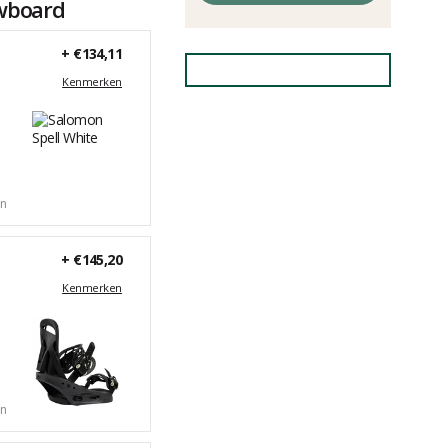
owboard
+
€134,11
Kenmerken
en
+
€145,20
Kenmerken
en