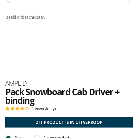
Beeld onbeschikbaar.
Merk
AMPLID
Pack Snowboard Cab Driver +
binding
Het
1 beoordelingen
Score
oordeel
:
van
4
DIT PRODUCT IS IN UITVERKOOP
klanten
op
5
Pack
Alleen product