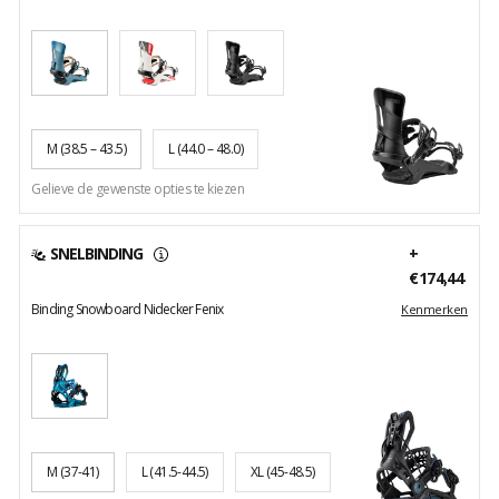
M
(38.5 – 43.5)
L
(44.0 – 48.0)
Gelieve de gewenste opties te kiezen
SNELBINDING
+
€174,44
Binding Snowboard Nidecker Fenix
Kenmerken
M
(37-41)
L
(41.5-44.5)
XL
(45-48.5)