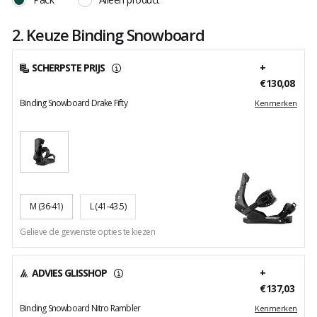
2. Keuze Binding Snowboard
SCHERPSTE PRIJS
+
€130,08
Binding Snowboard Drake Fifty
Kenmerken
M
(36-41)
L
(41-43.5)
Gelieve de gewenste opties te kiezen
ADVIES GLISSHOP
+
€137,03
Binding Snowboard Nitro Rambler
Kenmerken