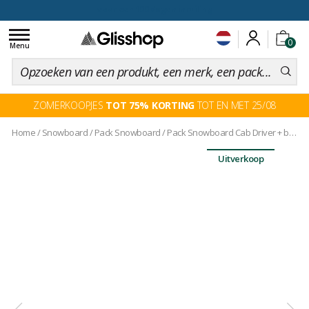
voor een 100 dagen inruiling
Toggle
0
navigation
Menu
ZOMERKOOPJES
TOT 75% KORTING
TOT EN MET 25/08
Home
/
Snowboard
/
Pack Snowboard
/
Pack Snowboard Cab Driver + binding
Uitverkoop