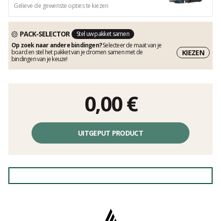
Gelieve de gewenste opties te kiezen
PACK-SELECTOR
Stel uw pakket samen
Op zoek naar andere bindingen?
Selecteer de maat van je
KIEZEN
board en stel het pakket van je dromen samen met de
bindingen van je keuze!
0,00
€
UITGEPUT PRODUCT