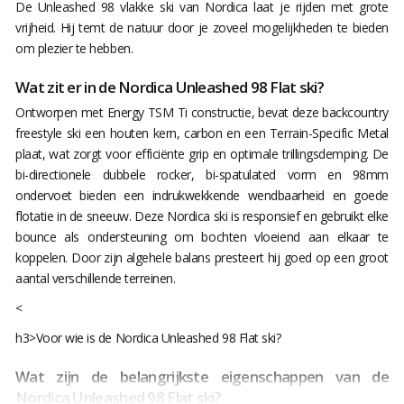
De Unleashed 98 vlakke ski van Nordica laat je rijden met grote
vrijheid. Hij temt de natuur door je zoveel mogelijkheden te bieden
om plezier te hebben.
Wat zit er in de Nordica Unleashed 98 Flat ski?
Ontworpen met Energy TSM Ti constructie, bevat deze backcountry
freestyle ski een houten kern, carbon en een Terrain-Specific Metal
plaat, wat zorgt voor efficiënte grip en optimale trillingsdemping. De
bi-directionele dubbele rocker, bi-spatulated vorm en 98mm
ondervoet bieden een indrukwekkende wendbaarheid en goede
flotatie in de sneeuw. Deze Nordica ski is responsief en gebruikt elke
bounce als ondersteuning om bochten vloeiend aan elkaar te
koppelen. Door zijn algehele balans presteert hij goed op een groot
aantal verschillende terreinen.
<
h3>Voor wie is de Nordica Unleashed 98 Flat ski?
Wat zijn de belangrijkste eigenschappen van de
Nordica Unleashed 98 Flat ski?