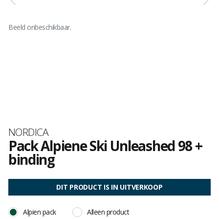
Beeld onbeschikbaar.
Merk
NORDICA
Pack Alpiene Ski Unleashed 98 +
binding
Het
oordeel
DIT PRODUCT IS IN UITVERKOOP
van
klanten
Alpien pack
Alleen product