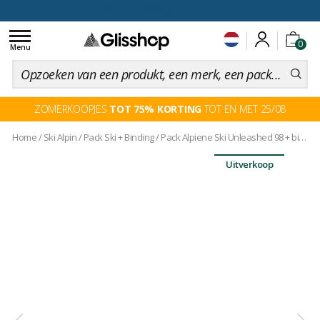
voor een 100 dagen inruiling
Toggle
0
navigation
Menu
ZOMERKOOPJES
TOT 75% KORTING
TOT EN MET 25/08
Home
/
Ski Alpin
/
Pack Ski + Binding
/
Pack Alpiene Ski Unleashed 98 + binding
Uitverkoop