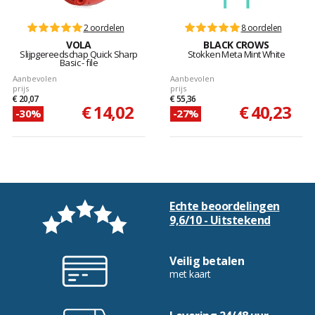
2 oordelen
8 oordelen
VOLA
BLACK CROWS
Slijpgereedschap Quick Sharp
Stokken Meta Mint White
Basic - file
Aanbevolen
Aanbevolen
prijs
prijs
€ 20,07
€ 55,36
€ 14,02
€ 40,23
-30%
-27%
Echte beoordelingen
9,6/10 - Uitstekend
Veilig betalen
met kaart