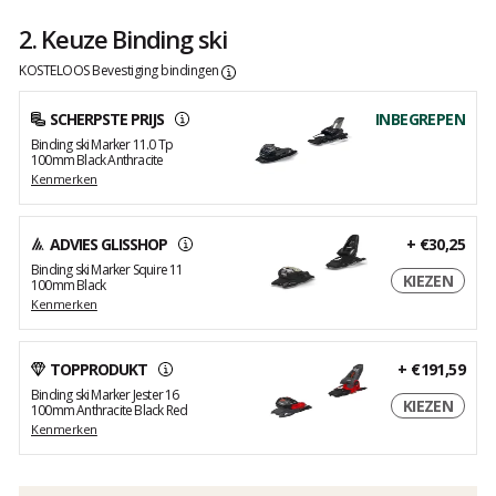
2. Keuze Binding ski
KOSTELOOS Bevestiging bindingen
SCHERPSTE PRIJS
INBEGREPEN
Binding ski Marker 11.0 Tp
100mm Black Anthracite
Kenmerken
ADVIES GLISSHOP
+
€30,25
Binding ski Marker Squire 11
KIEZEN
100mm Black
Kenmerken
TOPPRODUKT
+
€191,59
Binding ski Marker Jester 16
KIEZEN
100mm Anthracite Black Red
Kenmerken