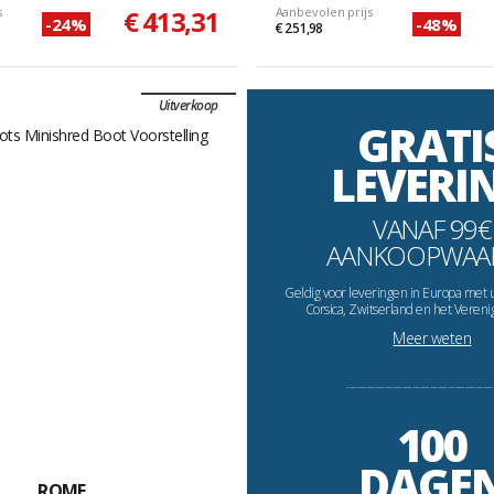
s
€ 413,31
Aanbevolen prijs
-24%
-48%
€ 251,98
Uitverkoop
GRATI
LEVERI
VANAF 99€
AANKOOPWAA
Geldig voor leveringen in Europa met 
Corsica, Zwitserland en het Vereni
Meer weten
----------------------------------------------------------
100
DAGE
ROME