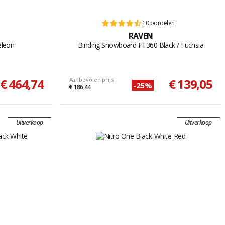
10 oordelen
RAVEN
eleon
Binding Snowboard FT360 Black / Fuchsia
€ 464,74
Aanbevolen prijs
€ 139,05
-25%
€ 186,44
Uitverkoop
Uitverkoop