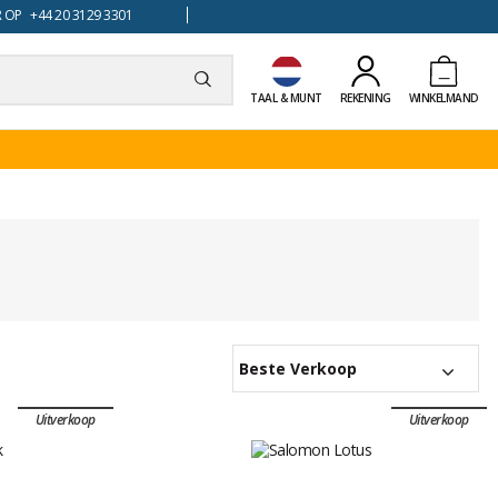
 OP +44 20 3129 3301
TAAL & MUNT
REKENING
WINKELMAND
Beste Verkoop
Uitverkoop
Uitverkoop