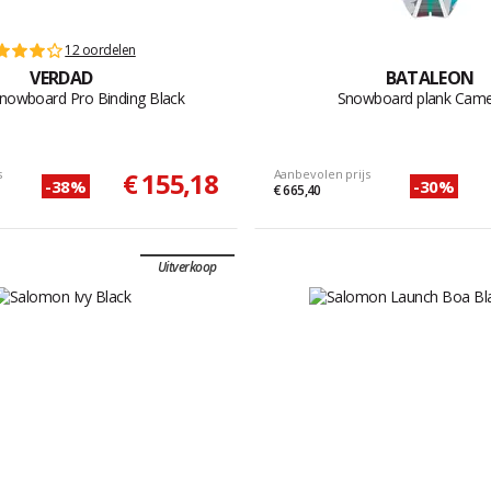
12 oordelen
VERDAD
BATALEON
Snowboard Pro Binding Black
Snowboard plank Cam
s
€ 155,18
Aanbevolen prijs
-38%
-30%
€ 665,40
Uitverkoop