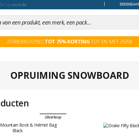
uiling
BEREIKBAAR
ZOMERKOOPJES
TOT 75% KORTING
TOT EN MET 25/08
OPRUIMING SNOWBOARD
oducten
Uitverkoop