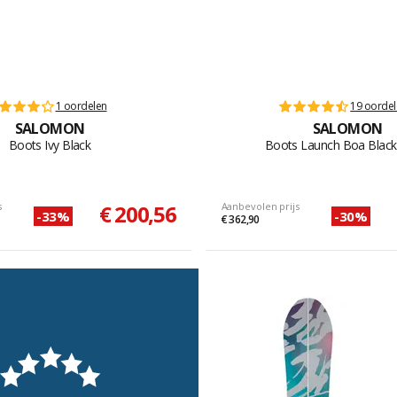
1 oordelen
19 oorde
SALOMON
SALOMON
Boots Ivy Black
Boots Launch Boa Black
s
€ 200,56
Aanbevolen prijs
-33%
-30%
€ 362,90