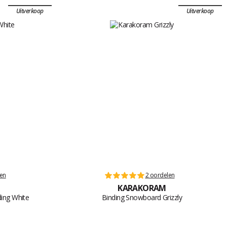
Uitverkoop
Uitverkoop
len
2 oordelen
KARAKORAM
ing White
Binding Snowboard Grizzly