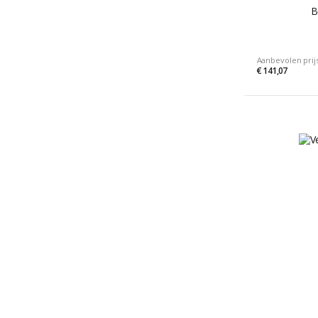
B
Aanbevolen prij
€ 141,07