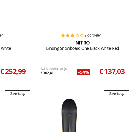
len
2 oordelen
NITRO
 White
Binding Snowboard One Black-White-Red
€ 252,99
Aanbevolen prijs
€ 137,03
-54%
€ 302,40
Uitverkoop
Uitverkoop