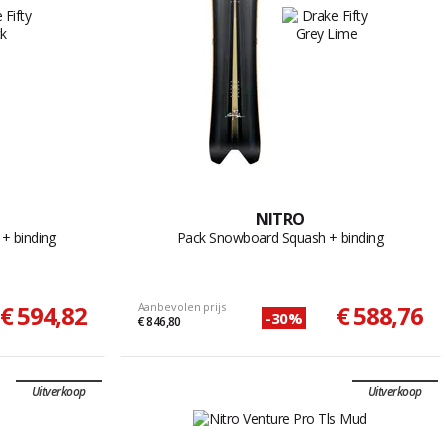
NITRO
+ binding
Pack Snowboard Squash + binding
€ 594,82
Aanbevolen prijs
€ 588,76
-30%
€ 846,80
Uitverkoop
Uitverkoop