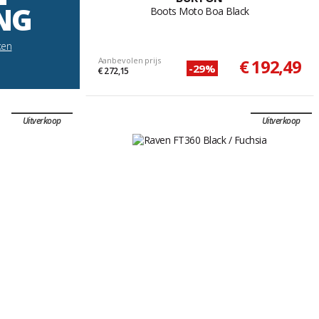
NG
Boots Moto Boa Black
ken
Aanbevolen prijs
€ 192,49
-29%
€ 272,15
Uitverkoop
Uitverkoop