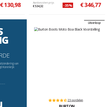
€ 130,98
Aanbevolen prijs
€ 346,77
-35%
€ 534,32
Uitverkoop
S
NG
RDE
uitzondering van
gd Koninkrijk
----------
23 oordelen
N
BURTON