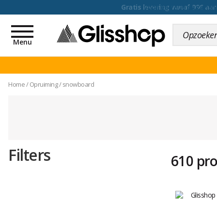
voor een 100 dagen inr
Toggle
navigation
Menu
Home
/
Opruiming
/
snowboard
Filters
610 pr