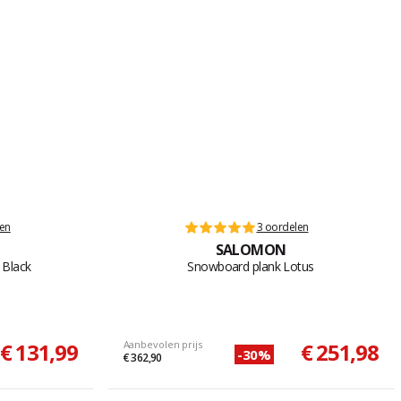
len
3 oordelen
SALOMON
 Black
Snowboard plank Lotus
€ 131,99
Aanbevolen prijs
€ 251,98
-30%
€ 362,90