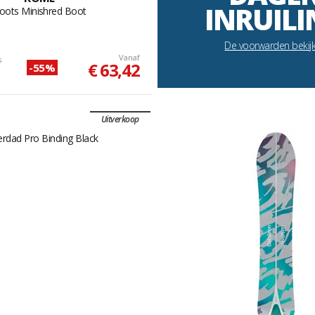
INRUILI
oots Minishred Boot
De voorwarden bekij
Vanaf
s
€ 63,42
-55%
Uitverkoop