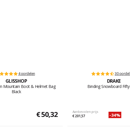
4 oordelen
30 oorde
GLISSHOP
DRAKE
n Mountain Boot & Helmet Bag
Binding Snowboard Fifty
Black
€ 50,32
Aanbevolen prijs
-34%
€ 201,57