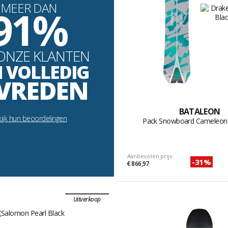
MEER DAN
91%
ONZE KLANTEN
N VOLLEDIG
VREDEN
BATALEON
ijk hun beoordelingen
Pack Snowboard Cameleon 
Aanbevolen prijs
-31%
€ 866,97
Uitverkoop