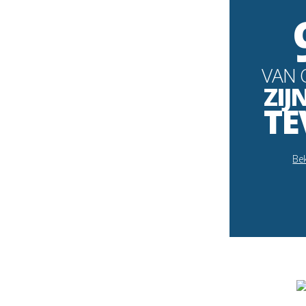
VAN 
ZIJ
TE
Bek