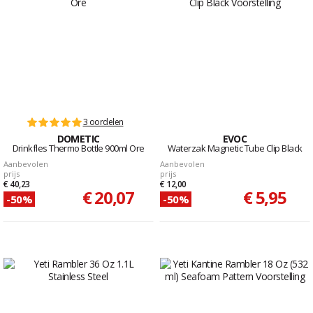
3 oordelen
DOMETIC
EVOC
Drinkfles Thermo Bottle 900ml Ore
Waterzak Magnetic Tube Clip Black
Aanbevolen
Aanbevolen
prijs
prijs
€ 40,23
€ 12,00
€ 20,07
€ 5,95
-50%
-50%