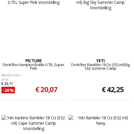
PICTURE
YETI
Drinkfles Hampton Bottle 0.75L Super
Drinkfles Rambler 18 Oz (532 ml) Big
Pink
Sky Summer Camp
Aanbevolen
prijs
€ 25,11
€ 20,07
€ 42,25
-20%