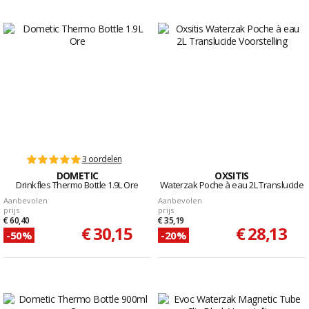
3 oordelen
DOMETIC
OXSITIS
Drinkfles Thermo Bottle 1.9L Ore
Waterzak Poche à eau 2L Translucide
Aanbevolen
Aanbevolen
prijs
prijs
€ 60,40
€ 35,19
€ 30,15
€ 28,13
-50%
-20%