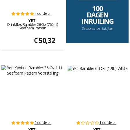
100
DAGEN
4 oordelen
INRUILING
YETI
Drinkfles Rambler 26 Oz (760ml)
Seafoam Pattern
De voorwarden bekijken
€ 50,32
2 oordelen
1 oordelen
YETI
YETI