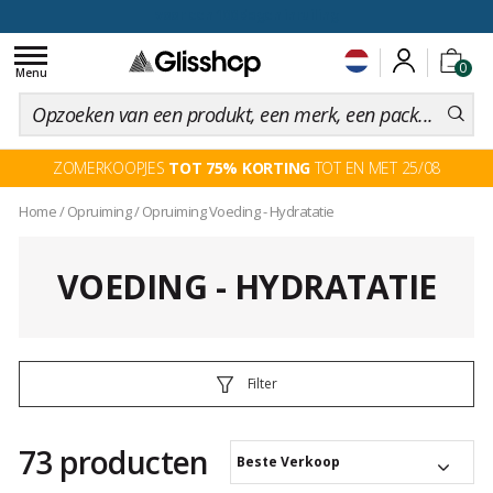
voor een 100 dagen inruiling
Toggle
0
navigation
Menu
ZOMERKOOPJES
TOT 75% KORTING
TOT EN MET 25/08
Home
/
Opruiming
/
Opruiming Voeding - Hydratatie
VOEDING - HYDRATATIE
Filter
73 producten
Beste Verkoop