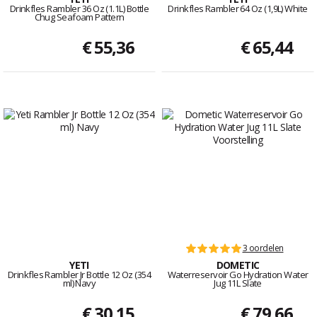
Drinkfles Rambler 36 Oz (1.1L) Bottle
Drinkfles Rambler 64 Oz (1,9L) White
Chug Seafoam Pattern
€ 55,36
€ 65,44
3 oordelen
YETI
DOMETIC
Drinkfles Rambler Jr Bottle 12 Oz (354
Waterreservoir Go Hydration Water
ml) Navy
Jug 11L Slate
€ 30,15
€ 79,66