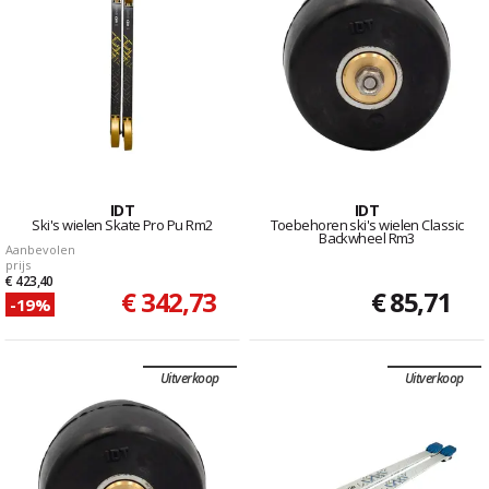
IDT
IDT
Ski's wielen Skate Pro Pu Rm2
Toebehoren ski's wielen Classic
Backwheel Rm3
Aanbevolen
prijs
€ 423,40
€ 342,73
€ 85,71
-19%
Uitverkoop
Uitverkoop