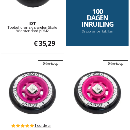
--------------------------------------------------------------------
100
DAGEN
INRUILING
IDT
Toebehoren ski's wielen Skate
Wielstandard Jr RM2
De voorwarden bekijken
€ 35,29
Uitverkoop
Uitverkoop
1 oordelen