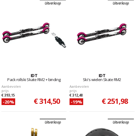
Uitverkoop
Uitverkoop
IDT
IDT
Pack rollski Skate RM2 + binding
Ski's wielen Skate RM2
Aanbevolen
Aanbevolen
prijs
prijs
€ 393,15
€ 312,48
€ 314,50
€ 251,98
-20%
-19%
Uitverkoop
Uitverkoop