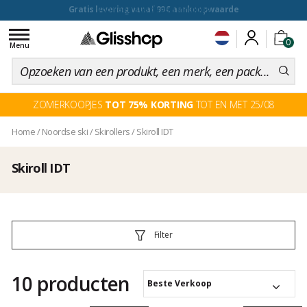
voor een 100 dagen inruiling
Toggle
0
navigation
Menu
ZOMERKOOPJES
TOT 75% KORTING
TOT EN MET 25/08
Home
/
Noordse ski
/
Skirollers
/
Skiroll IDT
Skiroll IDT
Filter
10 producten
Beste Verkoop