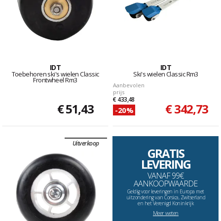
IDT
IDT
Toebehoren ski's wielen Classic
Ski's wielen Classic Rm3
Frontwheel Rm3
Aanbevolen
prijs
€ 433,48
€ 51,43
€ 342,73
-20%
Uitverkoop
GRATIS
LEVERING
VANAF 99€
AANKOOPWAARDE
Geldig voor leveringen in Europa met
uitzondering van Corsica, Zwitserland
en het Verenigd Koninkrijk
Meer weten