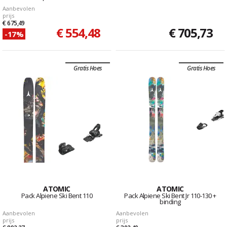
Aanbevolen
prijs
€ 675,49
€ 554,48
€ 705,73
-17%
Gratis Hoes
Gratis Hoes
ATOMIC
ATOMIC
Pack Alpiene Ski Bent 110
Pack Alpiene Ski Bent Jr 110-130 +
binding
Aanbevolen
Aanbevolen
prijs
prijs