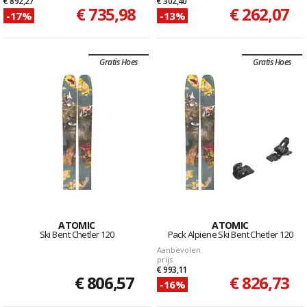
€ 892,27
€ 302,40
€ 735,98
€ 262,07
-17%
-13%
Gratis Hoes
Gratis Hoes
ATOMIC
ATOMIC
Ski Bent Chetler 120
Pack Alpiene Ski Bent Chetler 120
Aanbevolen
prijs
€ 993,11
€ 806,57
€ 826,73
-16%