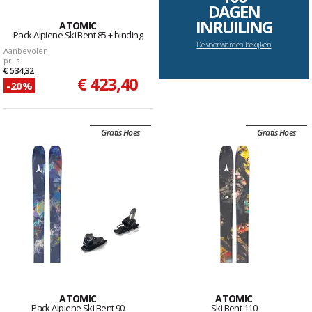
DAGEN
INRUILING
ATOMIC
Pack Alpiene Ski Bent 85 + binding
De voorwarden bekijken
Aanbevolen
prijs
€ 534,32
€ 423,40
-20%
Gratis Hoes
Gratis Hoes
ATOMIC
ATOMIC
Pack Alpiene Ski Bent 90
Ski Bent 110