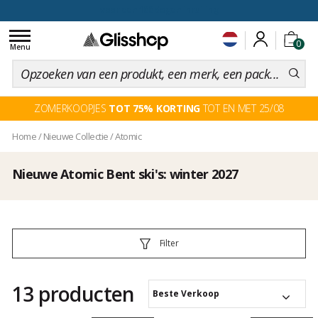
voor een 100 dagen inruiling
Toggle
0
navigation
Menu
ZOMERKOOPJES
TOT 75% KORTING
TOT EN MET 25/08
Home
/
Nieuwe Collectie
/
Atomic
Nieuwe Atomic Bent ski's: winter 2027
Filter
13 producten
Beste Verkoop