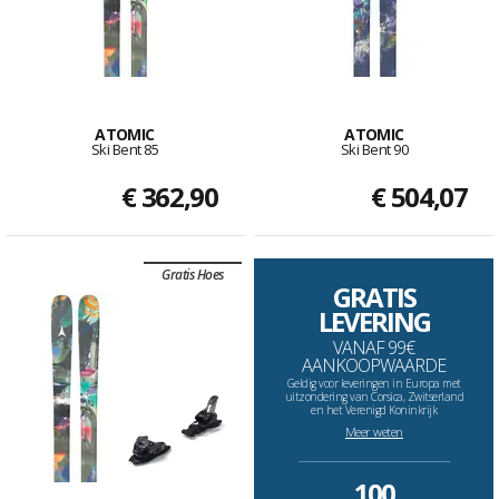
ATOMIC
ATOMIC
Ski Bent 85
Ski Bent 90
€ 362,90
€ 504,07
Gratis Hoes
GRATIS
LEVERING
VANAF 99€
AANKOOPWAARDE
Geldig voor leveringen in Europa met
uitzondering van Corsica, Zwitserland
en het Verenigd Koninkrijk
Meer weten
--------------------------------------------------------------------
100