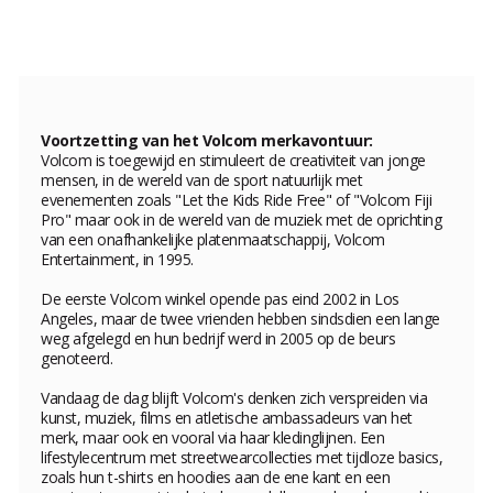
Voortzetting van het Volcom merkavontuur:
Volcom is toegewijd en stimuleert de creativiteit van jonge
mensen, in de wereld van de sport natuurlijk met
evenementen zoals "Let the Kids Ride Free" of "Volcom Fiji
Pro" maar ook in de wereld van de muziek met de oprichting
van een onafhankelijke platenmaatschappij, Volcom
Entertainment, in 1995.
De eerste Volcom winkel opende pas eind 2002 in Los
Angeles, maar de twee vrienden hebben sindsdien een lange
weg afgelegd en hun bedrijf werd in 2005 op de beurs
genoteerd.
Vandaag de dag blijft Volcom's denken zich verspreiden via
kunst, muziek, films en atletische ambassadeurs van het
merk, maar ook en vooral via haar kledinglijnen. Een
lifestylecentrum met streetwearcollecties met tijdloze basics,
zoals hun t-shirts en hoodies aan de ene kant en een