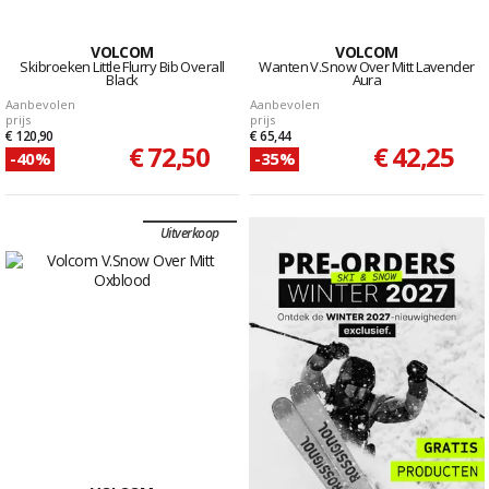
VOLCOM
VOLCOM
Skibroeken Little Flurry Bib Overall
Wanten V.Snow Over Mitt Lavender
Black
Aura
Aanbevolen
Aanbevolen
prijs
prijs
€ 120,90
€ 65,44
€ 72,50
€ 42,25
-40%
-35%
Uitverkoop