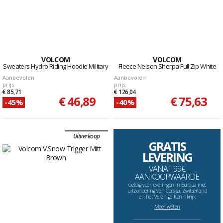
VOLCOM
VOLCOM
Sweaters Hydro Riding Hoodie Military
Fleece Nelson Sherpa Full Zip White
Aanbevolen
Aanbevolen
prijs
prijs
€ 85,71
€ 126,04
€ 46,89
€ 75,63
-45%
-40%
Uitverkoop
GRATIS
LEVERING
VANAF 99€
AANKOOPWAARDE
Geldig voor leveringen in Europa met
uitzondering van Corsica, Zwitserland
en het Verenigd Koninkrijk
Meer weten
--------------------------------------------------------------------