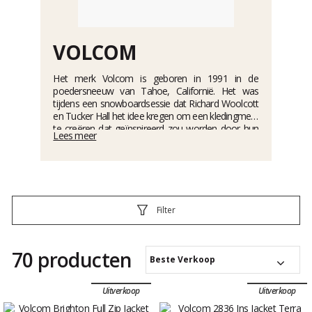
VOLCOM
Het merk Volcom is geboren in 1991 in de
poedersneeuw van Tahoe, Californië. Het was
tijdens een snowboardsessie dat Richard Woolcott
en Tucker Hall het idee kregen om een kledingmerk
te creëren dat geïnspireerd zou worden door hun
Lees meer
drie favoriete sporten: snowboarden, skateboarden
en surfen.
Achter een juweelvormig logo claimt het merk met
trots zijn filosofie met de slogan "Jeugd tegen de
vestiging". Het merk Volcom belichaamt zo de
Filter
creatieve geest van de jonge cultuur. Het breekt
met de conventies en legt de nadruk op vrijheid,
innovatie en experimenteren.
70 producten
Beste Verkoop
Uitverkoop
Uitverkoop