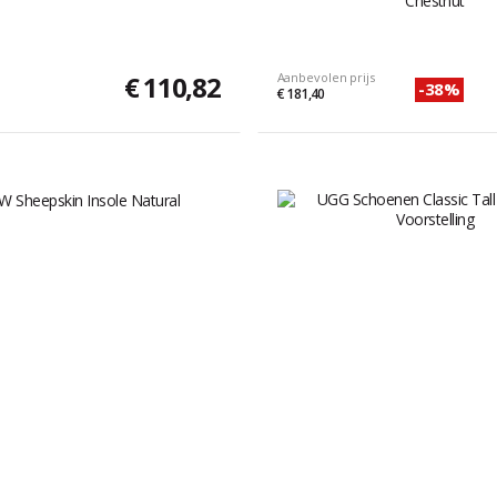
Chestnut
€ 110,82
Aanbevolen prijs
-38%
€ 181,40