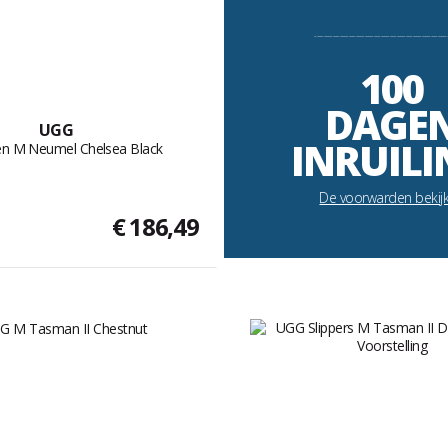
----------------------------------------------------------
100
DAGE
UGG
INRUILI
n M Neumel Chelsea Black
De voorwarden bekij
€ 186,49