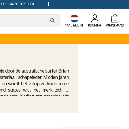
 OP +44 20 3129 3301
TAAL & MUNT
REKENING
WINKELMAND
ie door de australische surfer Brian
materiaal : schapeleder. Midden jaren
 en wordt het volop verkocht in de
end succes wist het merk zich te
nde van kleding tot schoeisel via
vakwerk.