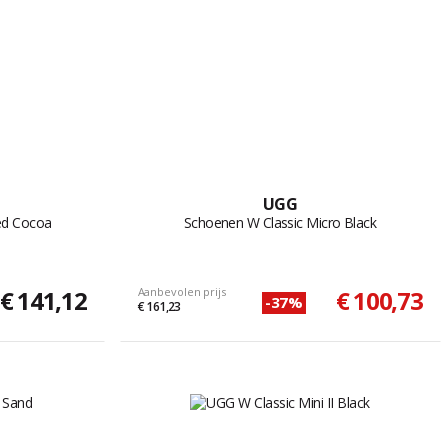
UGG
ed Cocoa
Schoenen W Classic Micro Black
€ 141,12
Aanbevolen prijs
€ 100,73
-37%
€ 161,23