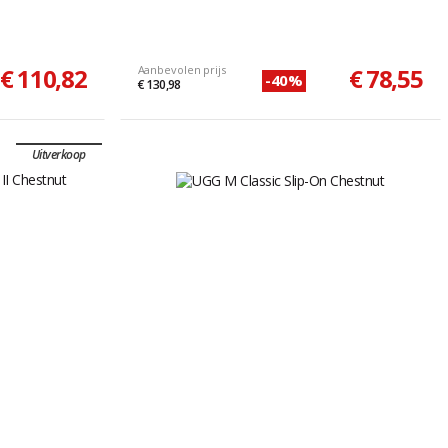
€ 110,82
Aanbevolen prijs
€ 78,55
-40%
€ 130,98
Uitverkoop