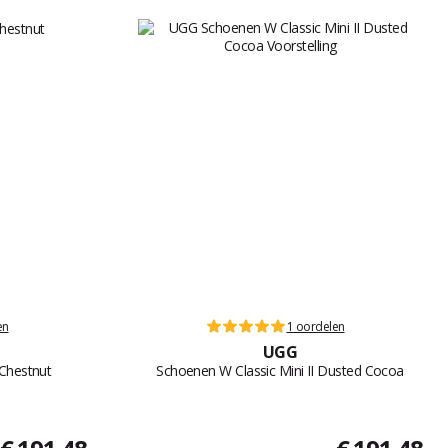
en
1 oordelen
UGG
 Chestnut
Schoenen W Classic Mini II Dusted Cocoa