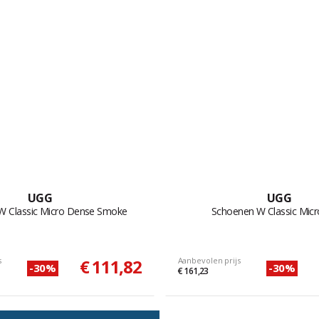
UGG
UGG
W Classic Micro Dense Smoke
Schoenen W Classic Micr
s
€ 111,82
Aanbevolen prijs
-30%
-30%
€ 161,23