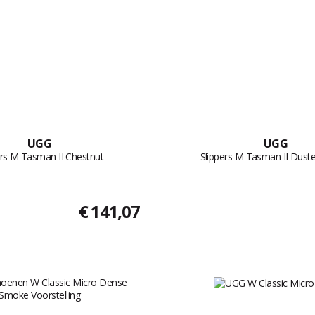
UGG
UGG
ers M Tasman II Chestnut
Slippers M Tasman II Dust
€ 141,07