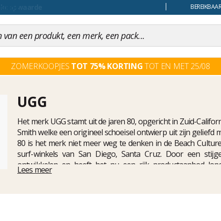
uiling
BEREIKBAAR
ZOMERKOOPJES
TOT 75% KORTING
TOT EN MET 25/08
UGG
Het merk UGG stamt uit de jaren 80, opgericht in Zuid-Californ
Smith welke een origineel schoeisel ontwierp uit zijn geliefd 
80 is het merk niet meer weg te denken in de Beach Culture
surf-winkels van San Diego, Santa Cruz. Door een stijg
ontwikkelen en heeft het nu een rijk productaanbod lope
Lees meer
toebehoren, met steeds een vleugje originaliteit, kwaliteit en 