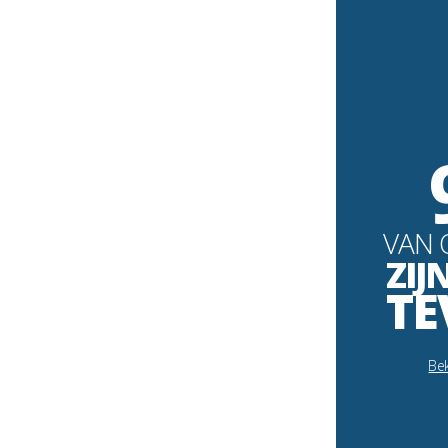
VAN 
ZIJ
TE
Bek