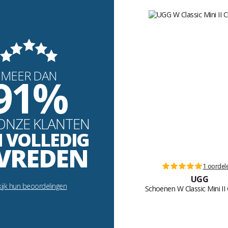
MEER DAN
91%
ONZE KLANTEN
N VOLLEDIG
VREDEN
1 oordel
UGG
ijk hun beoordelingen
Schoenen W Classic Mini II