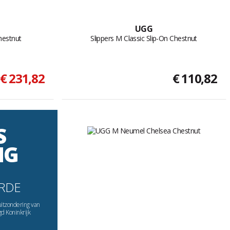
UGG
Chestnut
Slippers M Classic Slip-On Chestnut
€ 231,82
€ 110,82
S
NG
RDE
uitzondering van
gd Koninkrijk