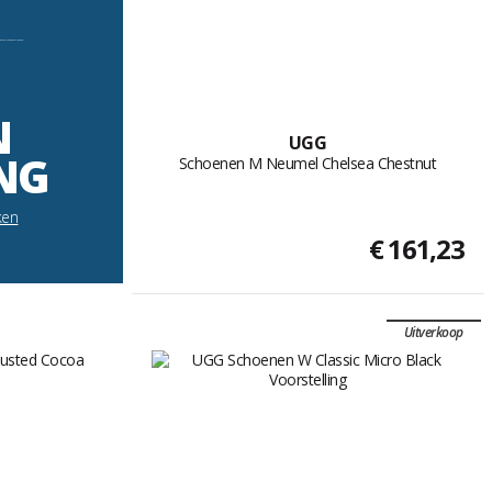
----------
N
UGG
NG
Schoenen M Neumel Chelsea Chestnut
ken
€ 161,23
Uitverkoop