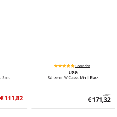
1 oordelen
UGG
o Sand
Schoenen W Classic Mini II Black
Vanaf
€ 111,82
€ 171,32