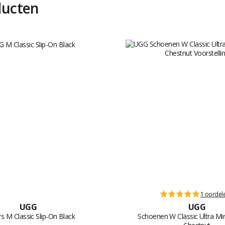
ducten
1 oordel
UGG
UGG
rs M Classic Slip-On Black
Schoenen W Classic Ultra Min