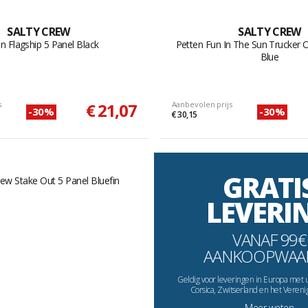
SALTY CREW
SALTY CREW
n Flagship 5 Panel Black
Petten Fun In The Sun Trucker O
Blue
s
€ 21,07
Aanbevolen prijs
-30%
-30%
€ 30,15
GRATI
LEVERI
VANAF 99€
AANKOOPWAA
Geldig voor leveringen in Europa met 
Corsica, Zwitserland en het Vereni
Meer weten