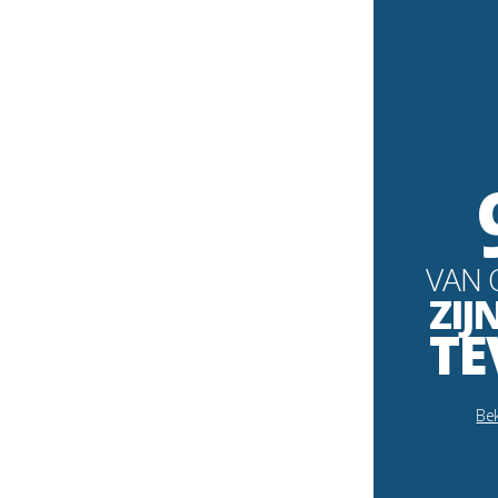
VAN 
ZIJ
TE
Bek