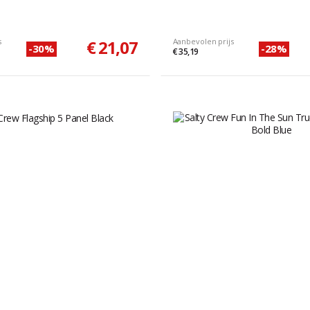
s
€ 21,07
Aanbevolen prijs
-30%
-28%
€ 35,19