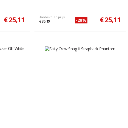
€ 25,11
Aanbevolen prijs
€ 25,11
-28%
€ 35,19