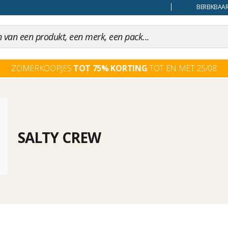
uiling
BEREIKBAAR
ZOMERKOOPJES
TOT 75% KORTING
TOT EN MET 25/08
SALTY CREW