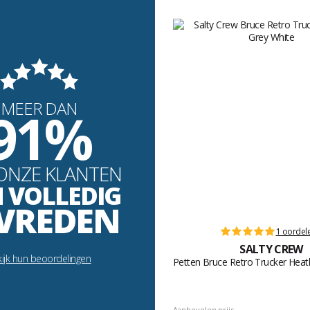
MEER DAN
91%
ONZE KLANTEN
N VOLLEDIG
VREDEN
1 oordel
SALTY CREW
ijk hun beoordelingen
Petten Bruce Retro Trucker Heat
Aanbevolen prijs