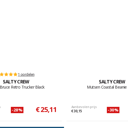
1 oordelen
SALTY CREW
SALTY CREW
Bruce Retro Trucker Black
Mutsen Coastal Beanie 
s
€ 25,11
Aanbevolen prijs
-28%
-30%
€ 30,15