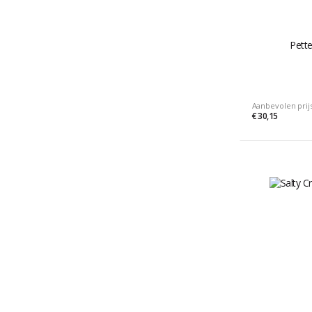
Pette
Aanbevolen prij
€ 30,15