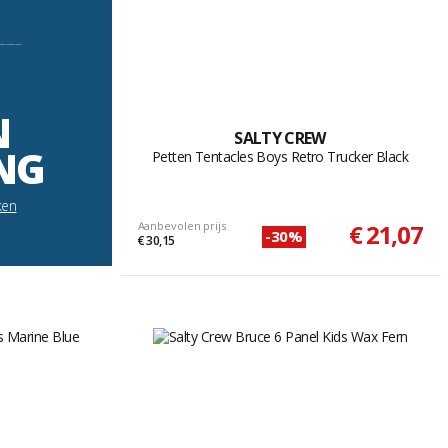
----------
N
SALTY CREW
NG
Petten Tentacles Boys Retro Trucker Black
ken
Aanbevolen prijs
€ 21,07
-30%
€ 30,15