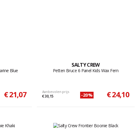
SALTY CREW
arine Blue
Petten Bruce 6 Panel Kids Wax Fern
€ 21,07
Aanbevolen prijs
€ 24,10
-20%
€ 30,15