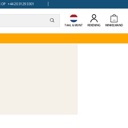
 OP +44 20 3129 3301
TAAL & MUNT
REKENING
WINKELMAND