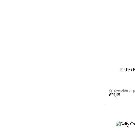
Petten B
Aanbevolen prij
€ 30,15