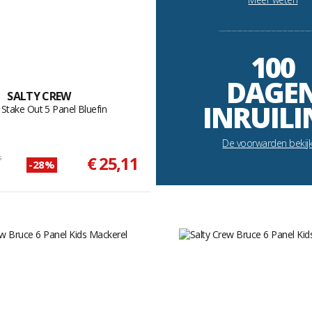
----------------------------------------------------------
100
DAGE
SALTY CREW
INRUILI
 Stake Out 5 Panel Bluefin
De voorwarden bekij
s
€ 25,11
-28%