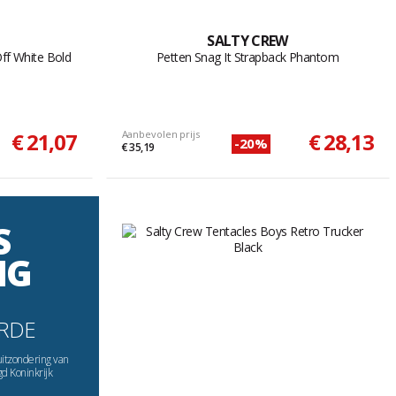
SALTY CREW
ff White Bold
Petten Snag It Strapback Phantom
€ 21,07
Aanbevolen prijs
€ 28,13
-20%
€ 35,19
S
NG
RDE
uitzondering van
gd Koninkrijk