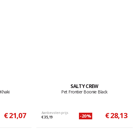
SALTY CREW
Khaki
Pet Frontier Boonie Black
€ 21,07
Aanbevolen prijs
€ 28,13
-20%
€ 35,19