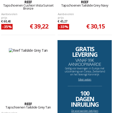
REEF
REEF
Tapschoenen Cushion Vista Sunset
Tapschoenen Tailslide Grey Navy
Bronze
Aanbevolen
Aanbevolen
prijs
prijs
€ 60,40
€ 45,27
€ 39,22
€ 30,15
-35%
-33%
GRATIS
LEVERING
VANAF 99€
AANKOOPWAARDE
Geldig voor leveringen in Europa met
uitzondering van Corsica, Zwitserland
en het Verenigd Koninkrijk
Meer weten
--------------------------------------------------------------------
100
DAGEN
INRUILING
REEF
Tapschoenen Tailslide Grey Tan
De voorwarden bekijken
Aanbevolen