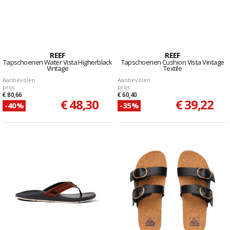
REEF
REEF
Tapschoenen Water Vista Higherblack
Tapschoenen Cushion Vista Vintage
Vintage
Textile
Aanbevolen
Aanbevolen
prijs
prijs
€ 80,66
€ 60,40
€ 48,30
€ 39,22
-40%
-35%