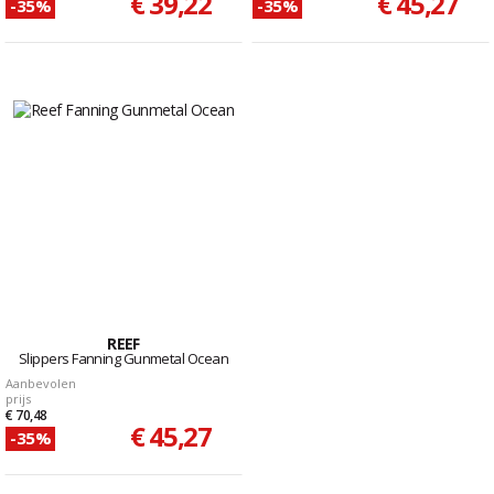
€ 39,22
€ 45,27
-35%
-35%
REEF
Slippers Fanning Gunmetal Ocean
Aanbevolen
prijs
€ 70,48
€ 45,27
-35%