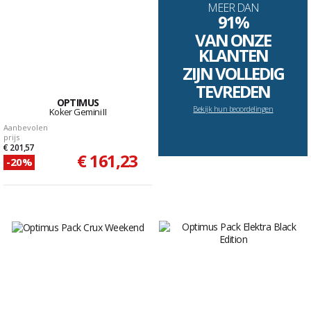
MEER DAN
91%
VAN ONZE
KLANTEN
ZIJN VOLLEDIG
TEVREDEN
OPTIMUS
Bekijk hun beoordelingen
Koker Gemini II
Aanbevolen
prijs
€ 201,57
€ 161,23
-20%