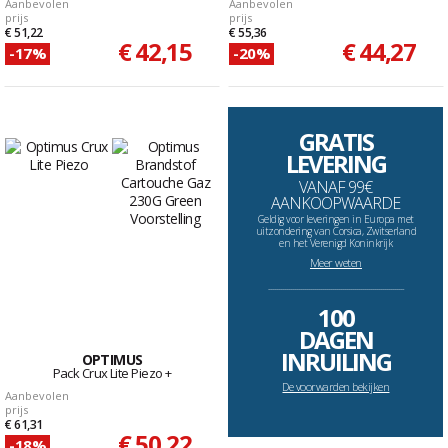
Aanbevolen
Aanbevolen
prijs
prijs
€ 51,22
€ 55,36
€ 42,15
€ 44,27
-17%
-20%
GRATIS
LEVERING
VANAF 99€
AANKOOPWAARDE
Geldig voor leveringen in Europa met
uitzondering van Corsica, Zwitserland
en het Verenigd Koninkrijk
Meer weten
--------------------------------------------------------------------
100
DAGEN
INRUILING
OPTIMUS
Pack Crux Lite Piezo +
De voorwarden bekijken
Aanbevolen
prijs
€ 61,31
€ 50,22
-18%