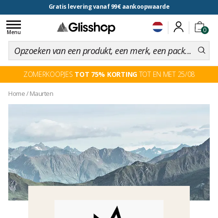
Gratis levering vanaf 99€ aankoopwaarde
voor een 100 dagen inruiling
Toggle
0
navigation
Menu
ZOMERKOOPJES
TOT 75% KORTING
TOT EN MET 25/08
Home
/
Maurten