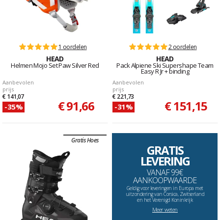
1 oordelen
2 oordelen
HEAD
HEAD
Helmen Mojo Set Paw Silver Red
Pack Alpiene Ski Supershape Team
Easy R Jr + binding
Aanbevolen
Aanbevolen
prijs
prijs
€ 141,07
€ 221,73
€ 91,66
€ 151,15
-35%
-31%
Gratis Hoes
GRATIS
LEVERING
VANAF 99€
AANKOOPWAARDE
Geldig voor leveringen in Europa met
uitzondering van Corsica, Zwitserland
en het Verenigd Koninkrijk
Meer weten