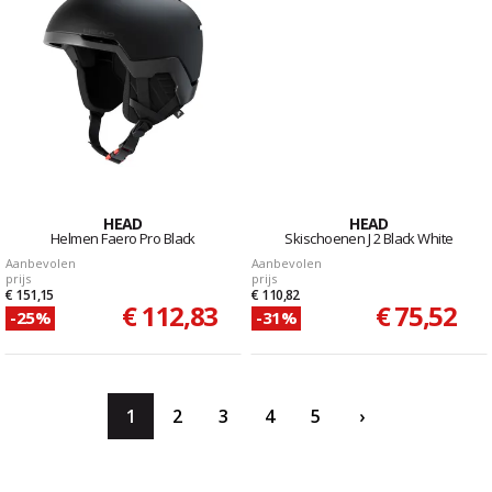
HEAD
HEAD
Helmen Faero Pro Black
Skischoenen J 2 Black White
Aanbevolen
Aanbevolen
prijs
prijs
€ 151,15
€ 110,82
€ 112,83
€ 75,52
-25%
-31%
1
2
3
4
5
›