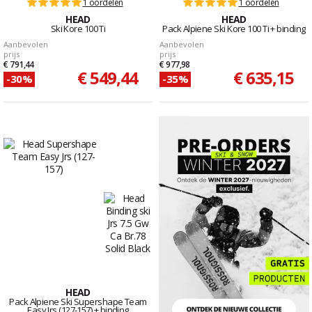
1 oordelen
1 oordelen
HEAD
HEAD
Ski Kore 100 Ti
Pack Alpiene Ski Kore 100 Ti + binding
Aanbevolen
Aanbevolen
prijs
prijs
€ 791,44
€ 977,98
€ 549,44
€ 635,15
-30%
-35%
HEAD
Pack Alpiene Ski Supershape Team
Easy Jrs (127-157) + binding