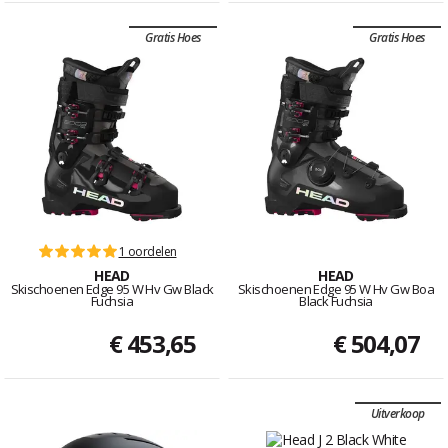
Gratis Hoes
Gratis Hoes
1 oordelen
HEAD
HEAD
Skischoenen Edge 95 W Hv Gw Black
Skischoenen Edge 95 W Hv Gw Boa
Fuchsia
Black Fuchsia
€ 453,65
€ 504,07
Uitverkoop