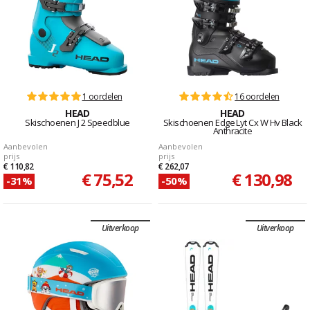
1 oordelen
16 oordelen
HEAD
HEAD
Skischoenen J 2 Speedblue
Skischoenen Edge Lyt Cx W Hv Black
Anthracite
Aanbevolen
Aanbevolen
prijs
prijs
€ 110,82
€ 262,07
€ 75,52
€ 130,98
-31%
-50%
Uitverkoop
Uitverkoop