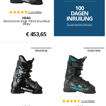
--------------------------------------------------------------------
100
DAGEN
2 oordelen
INRUILING
HEAD
Skischoenen Edge 100 Hv Boa Black
White
De voorwarden bekijken
€ 453,65
Uitverkoop
Gratis Hoes
3 oordelen