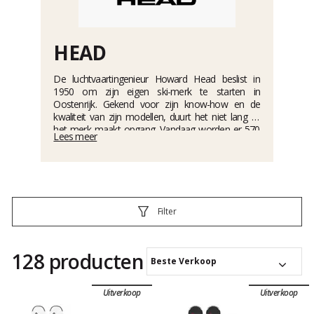
HEAD
De luchtvaartingenieur Howard Head beslist in
1950 om zijn eigen ski-merk te starten in
Oostenrijk. Gekend voor zijn know-how en de
kwaliteit van zijn modellen, duurt het niet lang of
het merk maakt opgang. Vandaag worden er 570
Lees meer
000 paar ski's verkocht wereldwijd ! Het merk biedt
ook een ruime keuze aan skischoenen, zoals de
Formula-reeks
voor het alpineskiën.
Filter
128 producten
Beste Verkoop
Uitverkoop
Uitverkoop