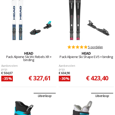
5 oordelen
HEAD
HEAD
Pack Alpiene Ski Wc Rebels XR +
Pack Alpiene Ski Shape E.V5 + binding
binding
Aanbevolen
Aanbevolen
prijs
prijs
€ 504,07
€ 604,90
€ 327,61
€ 423,40
-35%
-30%
Uitverkoop
Uitverkoop