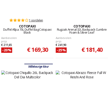
1 oordelen
COTOPAXI
COTOPAXI
Duffel Allpa 70L Duffel Bag Cotopaxi
Rugzak Arenal 32L Backpack Cumbre
Black
Foam & Silver Leaf
Aanbevolen
Aanbevolen
prijs
prijs
€ 211,65
€ 241,90
€ 169,30
€ 181,40
-20%
-25%
Willekeurige kleur