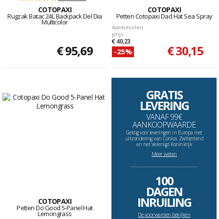
COTOPAXI
COTOPAXI
Rugzak Batac 24L Backpack Del Dia
Petten Cotopaxi Dad Hat Sea Spray
Multicolor
Aanbevolen
prijs
€ 40,23
€ 95,69
€ 30,15
-25%
GRATIS
LEVERING
VANAF 99€
AANKOOPWAARDE
Geldig voor leveringen in Europa met
uitzondering van Corsica, Zwitserland
en het Verenigd Koninkrijk
Meer weten
--------------------------------------------------------------------
100
DAGEN
INRUILING
COTOPAXI
Petten Do Good 5-Panel Hat
Lemongrass
De voorwarden bekijken