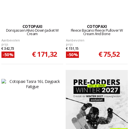
COTOPAXI
COTOPAXI
Donsjassen Alivio Down Jacket W
Fleece Bacano Fleece Pullover W
Cream
Cream And Bone
Aanbevolen
Aanbevolen
prijs
prijs
€ 342,73
€ 151,15
€ 171,32
€ 75,52
-50%
-50%