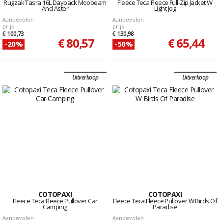
Rugzak Tasra 16L Daypack Moobeam
Fleece Teca Fleece Full-Zip Jacket W
And Aster
Light Jog
Aanbevolen
Aanbevolen
prijs
prijs
€ 100,73
€ 130,98
€ 80,57
€ 65,44
-20%
-50%
Uitverkoop
Uitverkoop
COTOPAXI
COTOPAXI
Fleece Teca Fleece Pullover Car
Fleece Teca Fleece Pullover W Birds Of
Camping
Paradise
Aanbevolen
Aanbevolen