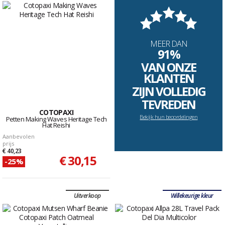
MEER DAN
91%
VAN ONZE
KLANTEN
ZIJN VOLLEDIG
TEVREDEN
COTOPAXI
Bekijk hun beoordelingen
Petten Making Waves Heritage Tech
Hat Reishi
Aanbevolen
prijs
€ 40,23
€ 30,15
-25%
Uitverkoop
Willekeurige kleur