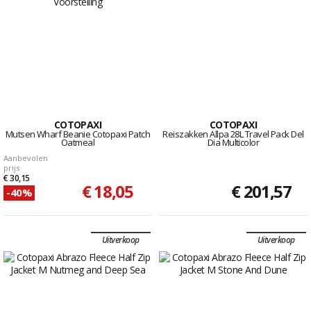
COTOPAXI
COTOPAXI
Mutsen Wharf Beanie Cotopaxi Patch
Reiszakken Allpa 28L Travel Pack Del
Oatmeal
Dia Multicolor
Aanbevolen
prijs
€ 30,15
€ 18,05
€ 201,57
-40%
Uitverkoop
Uitverkoop