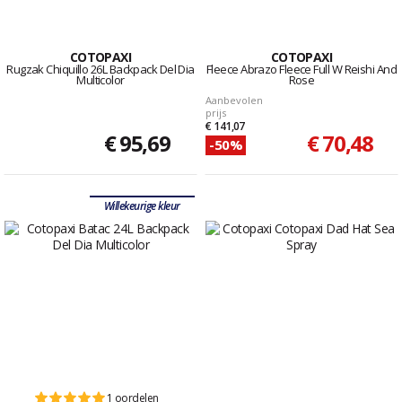
COTOPAXI
COTOPAXI
Rugzak Chiquillo 26L Backpack Del Dia
Fleece Abrazo Fleece Full W Reishi And
Multicolor
Rose
Aanbevolen
prijs
€ 141,07
€ 95,69
€ 70,48
-50%
Willekeurige kleur
1 oordelen