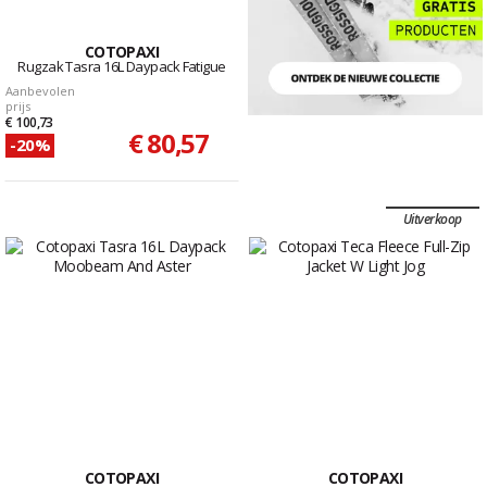
COTOPAXI
Rugzak Tasra 16L Daypack Fatigue
Aanbevolen
prijs
€ 100,73
€ 80,57
-20%
Uitverkoop
COTOPAXI
COTOPAXI