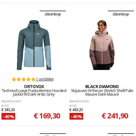
Uitverkoop
Uitverkoop
1 oordelen
ORTOVOX
BLACK DIAMOND
Technisch jasje Punta Berrino Hooded
Skijassen W Recon Stretch Shell Pale
Jacket W Dark Arctic Grey
Mauve Dark Mauve
Aanbevolen
Aanbevolen
prijs
prijs
€ 282,23
€ 403,23
€ 169,30
€ 241,90
-40%
-40%