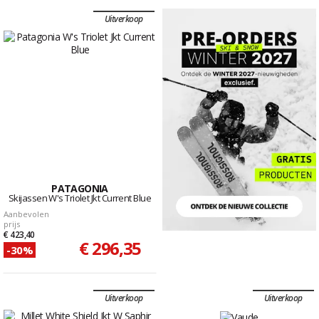
Uitverkoop
PATAGONIA
Skijassen W's Triolet Jkt Current Blue
Aanbevolen
prijs
€ 423,40
€ 296,35
-30%
Uitverkoop
Uitverkoop