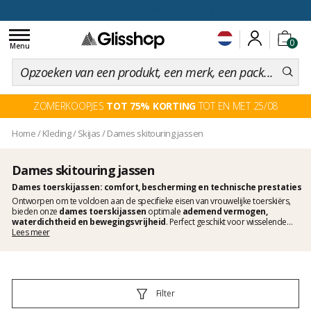
voor een 100 dagen inruiling
Toggle
0
navigation
Menu
ZOMERKOOPJES
TOT 75% KORTING
TOT EN MET 25/08
Home
/
Kleding
/
Skijas
/
Dames skitouring jassen
Dames skitouring jassen
Dames toerskijassen: comfort, bescherming en technische prestaties
Ontworpen om te voldoen aan de specifieke eisen van vrouwelijke toerskiërs,
bieden onze
dames toerskijassen
optimale
ademend vermogen,
waterdichtheid en bewegingsvrijheid
. Perfect geschikt voor wisselende
weersomstandigheden, zijn ze uitgerust met hoogwaardige membranen zoals
Lees meer
Gore-Tex
, en hebben ze een functionele, ergonomische pasvorm met talrijke
praktische zakken. Ontdek de selectie van Glisshop en maak je outfit compleet
met onze toerskikleding.
Filter