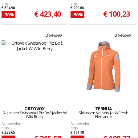
prijs
prijs
€ 604,90
€ 200,66
€ 423,40
€ 100,23
-30%
-50%
Uitverkoop
Uitverkoop
ORTOVOX
TERNUA
Skijassen Swisswool Piz Boè Jacket W
Skijassen Velocity Jkt W Fresh
Wild Berry
Nectarine
Aanbevolen
Aanbevolen
prijs
prijs
€ 332,65
€ 191,48