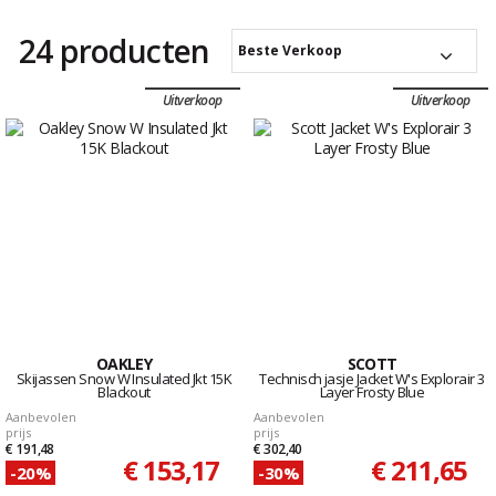
24 producten
Beste Verkoop
Uitverkoop
Uitverkoop
OAKLEY
SCOTT
Skijassen Snow W Insulated Jkt 15K
Technisch jasje Jacket W's Explorair 3
Blackout
Layer Frosty Blue
Aanbevolen
Aanbevolen
prijs
prijs
€ 191,48
€ 302,40
€ 153,17
€ 211,65
-20%
-30%