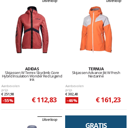
Uitverkoop
Uitverkoop
ADIDAS
TERNUA
Skijassen W Terrex Skyclimb Gore
Skijassen Advance Jkt W Fresh
Hybrid Insulation Wonder Red Legend
Nectarine
Ink
Aanbevolen
Aanbevolen
prijs
prijs
€ 251,98
€ 302,40
€ 112,83
€ 161,23
-55%
-46%
Uitverkoop
GRATIS