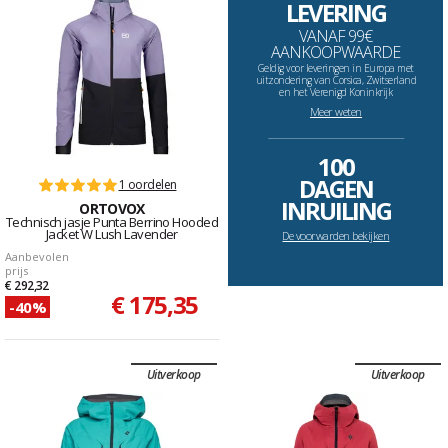
LEVERING
VANAF 99€
AANKOOPWAARDE
Geldig voor leveringen in Europa met
uitzondering van Corsica, Zwitserland
en het Verenigd Koninkrijk
Meer weten
--------------------------------------------------------------------
100
DAGEN
1 oordelen
INRUILING
ORTOVOX
Technisch jasje Punta Berrino Hooded
Jacket W Lush Lavender
De voorwarden bekijken
Aanbevolen
prijs
€ 292,32
€ 175,35
-40%
Uitverkoop
Uitverkoop