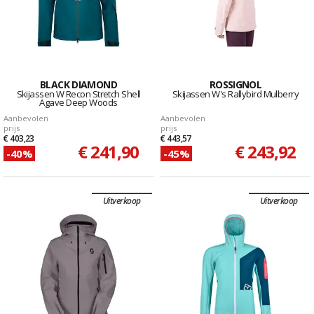
BLACK DIAMOND
ROSSIGNOL
Skijassen W Recon Stretch Shell
Skijassen W's Rallybird Mulberry
Agave Deep Woods
Aanbevolen
Aanbevolen
prijs
prijs
€ 403,23
€ 443,57
€ 241,90
€ 243,92
-40%
-45%
Uitverkoop
Uitverkoop