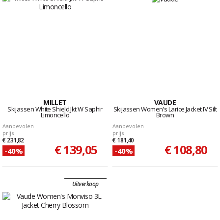
MILLET
VAUDE
Skijassen White Shield Jkt W Saphir
Skijassen Women's Larice Jacket IV Silt
Limoncello
Brown
Aanbevolen
Aanbevolen
prijs
prijs
€ 231,82
€ 181,40
€ 139,05
€ 108,80
-40%
-40%
Uitverkoop