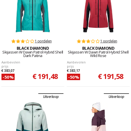
1 oordelen
1 oordelen
BLACK DIAMOND
BLACK DIAMOND
Skijassen W Dawn Patrol Hybrid Shell
Skijassen W Dawn Patrol Hybrid Shell
Dark Patina
Wild Rose
Aanbevolen
Aanbevolen
prijs
prijs
€ 383,07
€ 383,17
€ 191,48
€ 191,58
-50%
-50%
Uitverkoop
Uitverkoop