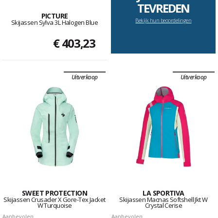
TEVREDEN
PICTURE
Bekijk hun beoordelingen
Skijassen Sylva 3L Halogen Blue
€ 403,23
Uitverkoop
Uitverkoop
SWEET PROTECTION
LA SPORTIVA
Skijassen Crusader X Gore-Tex Jacket
Skijassen Macnas Softshell Jkt W
W Turquoise
Crystal Cerise
Aanbevolen
Aanbevolen