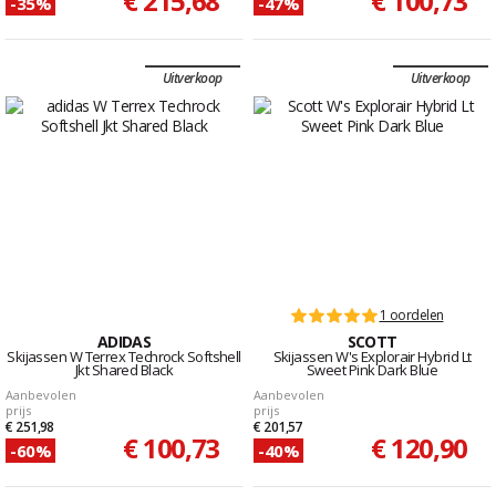
€ 215,68
€ 100,73
-35%
-47%
Uitverkoop
Uitverkoop
1 oordelen
ADIDAS
SCOTT
Skijassen W Terrex Techrock Softshell
Skijassen W's Explorair Hybrid Lt
Jkt Shared Black
Sweet Pink Dark Blue
Aanbevolen
Aanbevolen
prijs
prijs
€ 251,98
€ 201,57
€ 100,73
€ 120,90
-60%
-40%