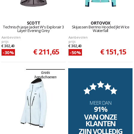
SCOTT
ORTOVOX
Technisch jasje Jacket W's Explorair 3
Skijassen Berrino Hooded Jkt W Ice
Layer Evening Grey
Waterfall
Aanbevolen
Aanbevolen
prijs
prijs
€ 302,40
€ 302,40
€ 211,65
€ 151,15
-30%
-50%
Gratis
handschoenen
MEER DAN
91%
VAN ONZE
KLANTEN
ZIJN VOLLEDIG