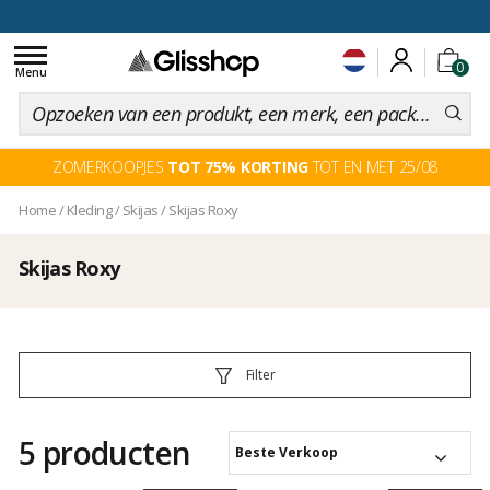
voor een 100 dagen inruiling
Toggle
0
navigation
Menu
ZOMERKOOPJES
TOT 75% KORTING
TOT EN MET 25/08
Home
/
Kleding
/
Skijas
/
Skijas Roxy
Skijas Roxy
Filter
5 producten
Beste Verkoop