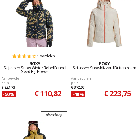
1 oordelen
ROXY
ROXY
Skijassen Snow Winter Rebel Fennel
Skijassen Snowblizzard Buttercream
Seed Big Flower
Aanbevolen
Aanbevolen
prijs
prijs
€ 221,73
€ 372,98
€ 110,82
€ 223,75
-50%
-40%
Uitverkoop