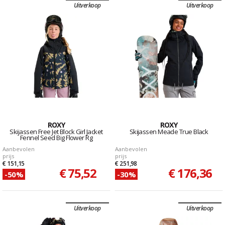
Uitverkoop
Uitverkoop
ROXY
ROXY
Skijassen Free Jet Block Girl Jacket
Skijassen Meade True Black
Fennel Seed Big Flower Rg
Aanbevolen
Aanbevolen
prijs
prijs
€ 151,15
€ 251,98
€ 75,52
€ 176,36
-50%
-30%
Uitverkoop
Uitverkoop