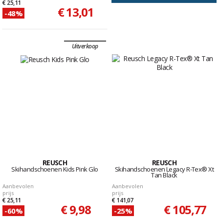
€ 25,11
€ 13,01
-48%
Uitverkoop
REUSCH
REUSCH
Skihandschoenen Kids Pink Glo
Skihandschoenen Legacy R-Tex® Xt
Tan Black
Aanbevolen
Aanbevolen
prijs
prijs
€ 25,11
€ 141,07
€ 9,98
€ 105,77
-60%
-25%