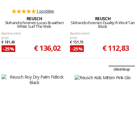
1 oordelen
REUSCH
REUSCH
Skihandschoenen Lucas Braathen
Skihandschoenen Duality R-Wool Tan
White Surf The Web
Black
Aanbevolen
Aanbevolen
prijs
prijs
€ 181,40
€ 151,15
€ 136,02
€ 112,83
-25%
-25%
Uitverkoop