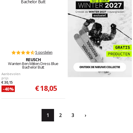
5 oordelen
REUSCH
Wanten Ben Mitten Dress Blue
Bachelor Butt
Aanbevolen
prijs
€ 30,15
€ 18,05
-40%
1
2
3
›