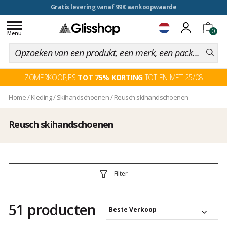
voor een 100 dagen inruiling
Toggle
0
navigation
Menu
ZOMERKOOPJES
TOT 75% KORTING
TOT EN MET 25/08
Home
/
Kleding
/
Skihandschoenen
/
Reusch skihandschoenen
Reusch skihandschoenen
Filter
51 producten
Beste Verkoop