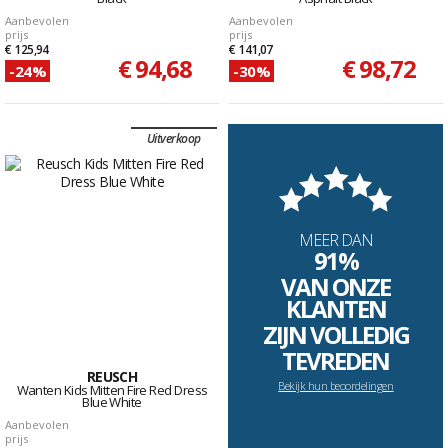
Aanbevolen
Aanbevolen
prijs
prijs
€ 125,94
€ 141,07
€ 94,68
€ 98,72
-24%
-30%
Uitverkoop
MEER DAN
91%
VAN ONZE
KLANTEN
ZIJN VOLLEDIG
TEVREDEN
REUSCH
Bekijk hun beoordelingen
Wanten Kids Mitten Fire Red Dress
Blue White
Aanbevolen
prijs