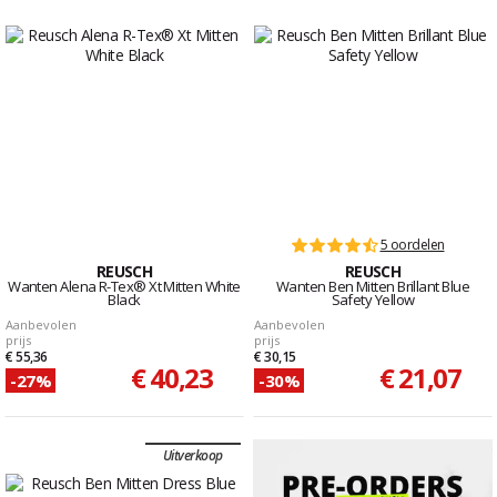
5 oordelen
REUSCH
REUSCH
Wanten Alena R-Tex® Xt Mitten White
Wanten Ben Mitten Brillant Blue
Black
Safety Yellow
Aanbevolen
Aanbevolen
prijs
prijs
€ 55,36
€ 30,15
€ 40,23
€ 21,07
-27%
-30%
Uitverkoop