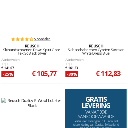
5 oordelen
REUSCH
REUSCH
Skihandschoenen Down Spirit Gore-
Skihandschoenen Cyprien Sarrazin
Tex Sc Black Silver
White Dress Blue
Aanbevolen
Aanbevolen
prijs
prijs
€ 141,07
€ 161,23
€ 105,77
€ 112,83
-25%
-30%
GRATIS
LEVERING
VANAF 99€
AANKOOPWAARDE
Geldig voor leveringen in Europa met
uitzondering van Corsica, Zwitserland