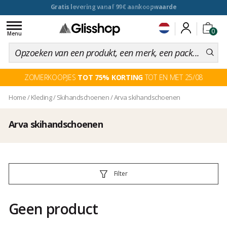
voor een 100 dagen inruiling
Toggle
0
navigation
Menu
ZOMERKOOPJES
TOT 75% KORTING
TOT EN MET 25/08
Home
/
Kleding
/
Skihandschoenen
/
Arva skihandschoenen
Arva skihandschoenen
Filter
Geen product