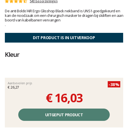
Het
540 beoordelingen
Score
oordeel
:
De anti Boldo'AIR Ergo Glisshop Black nekband is UNS1-goedgekeurd en
van
4.5
kan de noodzaak om een chirurgisch masker te dragen bij skiliften en aan
klanten
op
boord van kabelbanen vervangen
5
.
DIT PRODUCT IS IN UITVERKOOP
Kleur
Aanbevolen prijs
-38%
€ 26,27
€ 16,03
Éénheidsprijs,
zonder
UITGEPUT PRODUCT
kosten