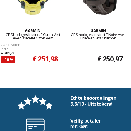
GARMIN
GARMIN
GPS horloges Instinct E Citron Vert
GPS horloges Instinct E Noire Avec
Avec Bracelet Citron Vert
Bracelet Gris Charbon
Aanbevolen
prijs
€ 301,39
€ 251,98
€ 250,97
-16%
Echte beoordelingen
9,6/10 - Uitstekend
Veilig betalen
met kaart