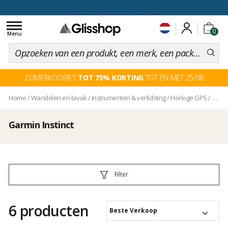
voor een 100 dagen inruiling
Toggle
0
navigation
Menu
ZOMERKOOPJES
TOT 75% KORTING
TOT EN MET 25/08
Home
/
Wandelen en bivak
/
Instrumenten & verlichting
/
Horloge GPS
/
Garmi
Garmin Instinct
Filter
6 producten
Beste Verkoop