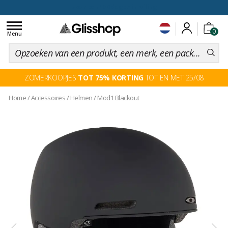
voor een 100 dagen inruiling
Toggle
0
navigation
Menu
ZOMERKOOPJES
TOT 75% KORTING
TOT EN MET 25/08
Home
/
Accessoires
/
Helmen
/
Mod1 Blackout