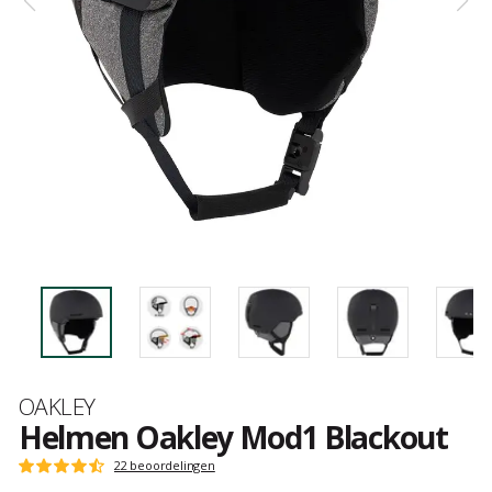
Merk
OAKLEY
Helmen Oakley Mod1 Blackout
Het
22 beoordelingen
Score
oordeel