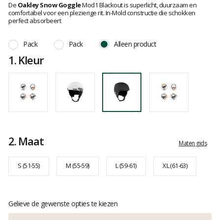
:
De
Oakley Snow Goggle
Mod1 Blackout is superlicht, duurzaam en
van
4.5
comfortabel voor een plezierige rit. In-Mold constructie die schokken
klanten
op
perfect absorbeert
5
Pack
Pack
Alleen product
1.
Kleur
2.
Maat
Maten gids
S (51-55)
M (55-59)
L (59-61)
XL (61-63)
Gelieve de gewenste opties te kiezen