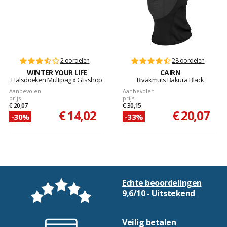
2 oordelen
28 oordelen
WINTER YOUR LIFE
CAIRN
Halsdoeken Multipag x Glisshop
Bivakmuts Bakura Black
Aanbevolen
Aanbevolen
prijs
prijs
€ 20,07
€ 30,15
€ 14,02
€ 20,07
-30%
-33%
Echte beoordelingen
9,6/10 - Uitstekend
Veilig betalen