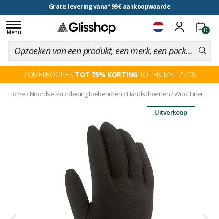
Gratis levering vanaf 99€ aankoopwaarde
voor een 100 dagen inruiling
Toggle
0
navigation
Menu
ZOMERKOOPJES
TOT 75% KORTING
TOT EN MET 25/08
Home
/
Noordse ski
/
Kleding toebehoren
/
Handschoenen
/
Wool Liner Black
Uitverkoop