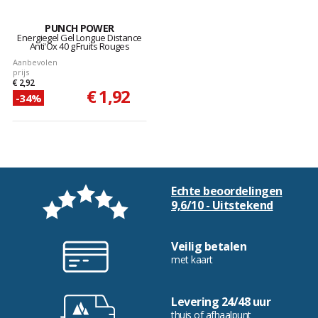
PUNCH POWER
Energiegel Gel Longue Distance
Anti'Ox 40 g Fruits Rouges
Aanbevolen
prijs
€ 2,92
€ 1,92
-34%
Echte beoordelingen
9,6/10 - Uitstekend
Veilig betalen
met kaart
Levering 24/48 uur
thuis of afhaalpunt