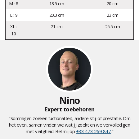
M : 8
18.5 cm
20 cm
L : 9
20.3 cm
23 cm
XL :
21 cm
25.5 cm
10
Nino
Expert toebehoren
"Sommigen zoeken fuctionaliteit, andere stijl of prestatie. Om
het even, samen vinden we wat jij zoekt en we vervolledigen
met veiligheid. Bel mij op
+33 473 269 847
."