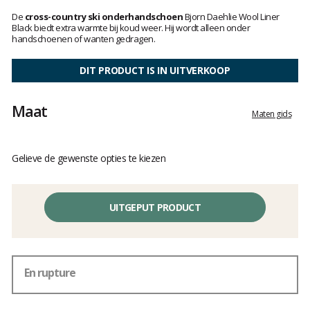
Het
oordeel
De
cross-country ski onderhandschoen
Bjorn Daehlie Wool Liner
van
Black biedt extra warmte bij koud weer. Hij wordt alleen onder
handschoenen of wanten gedragen.
klanten
DIT PRODUCT IS IN UITVERKOOP
Maat
Maten gids
Gelieve de gewenste opties te kiezen
UITGEPUT PRODUCT
En rupture