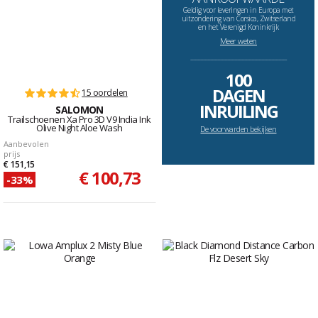
Geldig voor leveringen in Europa met
uitzondering van Corsica, Zwitserland
en het Verenigd Koninkrijk
Meer weten
--------------------------------------------------------------------
100
DAGEN
15 oordelen
INRUILING
SALOMON
Trailschoenen Xa Pro 3D V9 India Ink
Olive Night Aloe Wash
De voorwarden bekijken
Aanbevolen
prijs
€ 151,15
€ 100,73
-33%