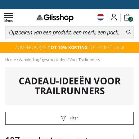
voor een 100 dagen inruiling
Toggle
0
navigation
Menu
ZOMERKOOPJES
TOT 75% KORTING
TOT EN MET 25/08
Home
/
Aanbieding
/
geschenkidee
/
Voor Trailrunners
CADEAU-IDEEËN VOOR
TRAILRUNNERS
Filter