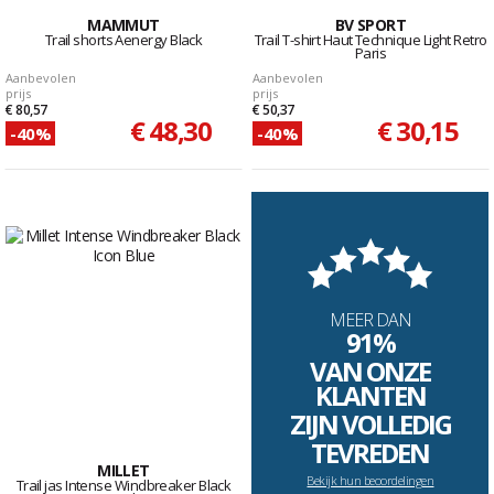
MAMMUT
BV SPORT
Trail shorts Aenergy Black
Trail T-shirt Haut Technique Light Retro
Paris
Aanbevolen
Aanbevolen
prijs
prijs
€ 80,57
€ 50,37
€ 48,30
€ 30,15
-40%
-40%
MEER DAN
91%
VAN ONZE
KLANTEN
ZIJN VOLLEDIG
TEVREDEN
MILLET
Bekijk hun beoordelingen
Trail jas Intense Windbreaker Black