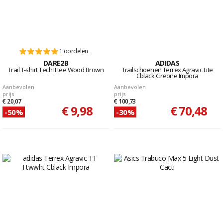
1 oordelen
DARE2B
ADIDAS
Trail T-shirt Tech II tee Wood Brown
Trailschoenen Terrex Agravic Lite
Cblack Greone Impora
Aanbevolen
Aanbevolen
prijs
prijs
€ 20,07
€ 100,73
€ 9,98
€ 70,48
-50%
-30%