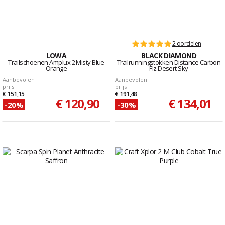
2 oordelen
LOWA
BLACK DIAMOND
Trailschoenen Amplux 2 Misty Blue
Trailrunningstokken Distance Carbon
Orange
Flz Desert Sky
Aanbevolen
Aanbevolen
prijs
prijs
€ 151,15
€ 191,48
€ 120,90
€ 134,01
-20%
-30%