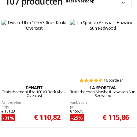
107 producten
Beste Verkoop
16 oordelen
DYNAFIT
LA SPORTIVA
Trailschoenen Ultra 100 V3 Rock Khaki
Trailschoenen Akasha II Hawaiian Sun
Overcast
Redwood
Aanbevolen
Aanbevolen
prijs
prijs
€ 161,23
€ 156,19
€ 110,82
€ 115,86
-31%
-25%