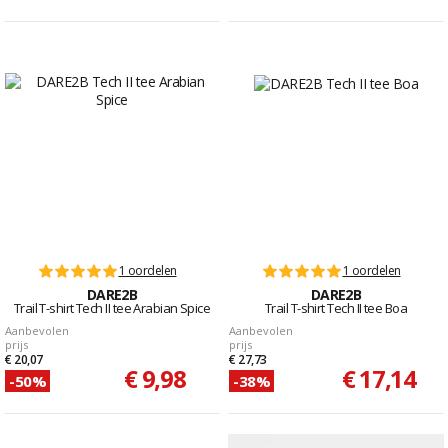
1 oordelen
1 oordelen
DARE2B
DARE2B
Trail T-shirt Tech II tee Arabian Spice
Trail T-shirt Tech II tee Boa
Aanbevolen
Aanbevolen
prijs
prijs
€ 20,07
€ 27,73
€ 9,98
€ 17,14
-50%
-38%