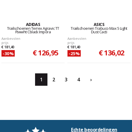
ADIDAS
ASICS
Trailschoenen Terrex Agravic TT
Trailschoenen Trabuco Max 5 Light
Ftwwht Cblack Impora
Dust Cacti
Aanbevolen
Aanbevolen
prijs
prijs
€ 181,40
€ 181,40
€ 126,95
€ 136,02
-30%
-25%
1
2
3
4
›
Echte beoordelingen