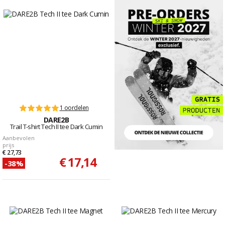
1 oordelen
DARE2B
Trail T-shirt Tech II tee Dark Cumin
Aanbevolen
prijs
€ 27,73
€ 17,14
-38%