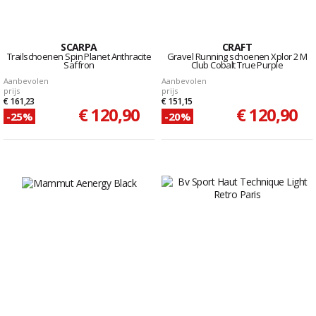
SCARPA
CRAFT
Trailschoenen Spin Planet Anthracite
Gravel Running schoenen Xplor 2 M
Saffron
Club Cobalt True Purple
Aanbevolen
Aanbevolen
prijs
prijs
€ 161,23
€ 151,15
€ 120,90
€ 120,90
-25%
-20%