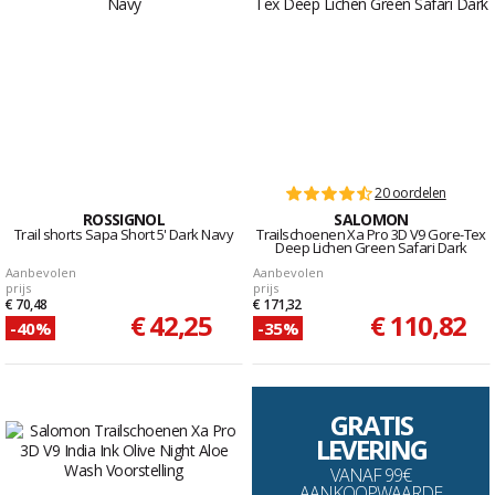
20 oordelen
ROSSIGNOL
SALOMON
Trail shorts Sapa Short 5' Dark Navy
Trailschoenen Xa Pro 3D V9 Gore-Tex
Deep Lichen Green Safari Dark
Aanbevolen
Aanbevolen
prijs
prijs
€ 70,48
€ 171,32
€ 42,25
€ 110,82
-40%
-35%
GRATIS
LEVERING
VANAF 99€
AANKOOPWAARDE