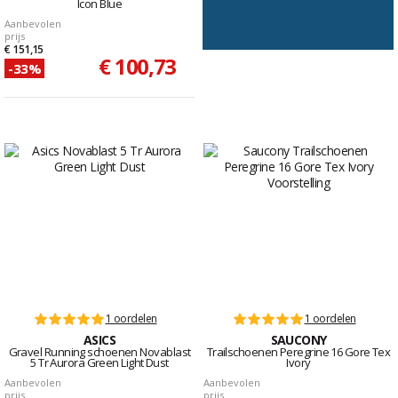
Icon Blue
Aanbevolen
prijs
€ 151,15
€ 100,73
-33%
1 oordelen
1 oordelen
ASICS
SAUCONY
Gravel Running schoenen Novablast
Trailschoenen Peregrine 16 Gore Tex
5 Tr Aurora Green Light Dust
Ivory
Aanbevolen
Aanbevolen
prijs
prijs