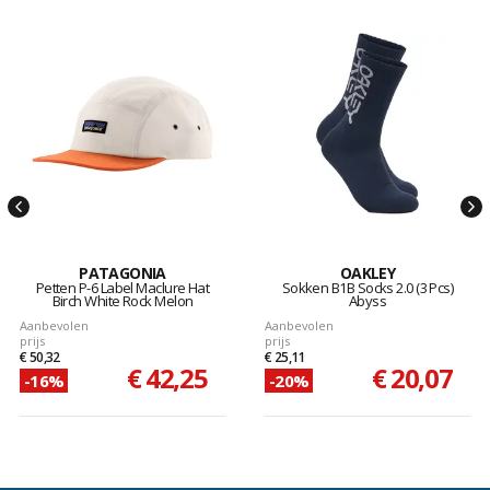
PATAGONIA
OAKLEY
Petten P-6 Label Maclure Hat
Sokken B1B Socks 2.0 (3 Pcs)
Birch White Rock Melon
Abyss
Aanbevolen
Aanbevolen
prijs
prijs
€ 50,32
€ 25,11
€ 42,25
€ 20,07
-16%
-20%