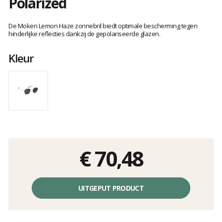
Polarized
Het
oordeel
De Moken Lemon Haze zonnebril biedt optimale bescherming tegen
van
hinderlijke reflecties dankzij de gepolariseerde glazen.
klanten
Kleur
€ 70,48
Éénheidsprijs,
zonder
UITGEPUT PRODUCT
kosten