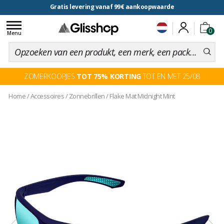
Gratis levering vanaf 99€ aankoopwaarde
voor een 100 dagen inruiling
Toggle
0
navigation
Menu
ZOMERKOOPJES
TOT 75% KORTING
TOT EN MET 25/08
Home
/
Accessoires
/
Zonnebrillen
/
Flake Mat Midnight Mint