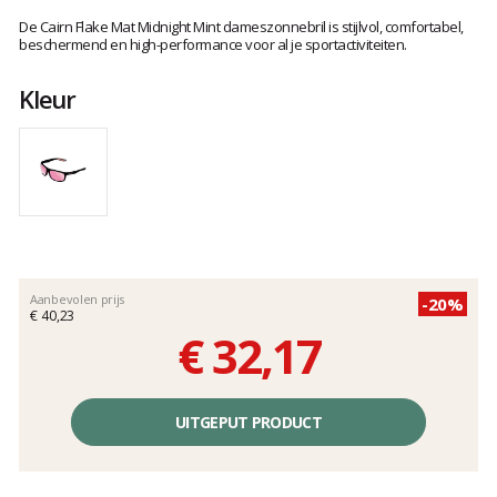
Het
oordeel
De Cairn Flake Mat Midnight Mint dameszonnebril is stijlvol, comfortabel,
van
beschermend en high-performance voor al je sportactiviteiten.
klanten
Kleur
Aanbevolen prijs
-20%
€ 40,23
€ 32,17
Éénheidsprijs,
zonder
UITGEPUT PRODUCT
kosten