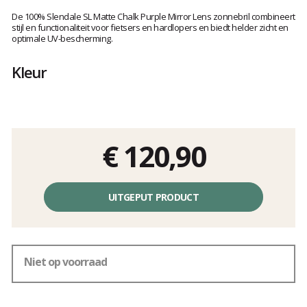
Het
oordeel
De 100% Slendale SL Matte Chalk Purple Mirror Lens zonnebril combineert
van
stijl en functionaliteit voor fietsers en hardlopers en biedt helder zicht en
optimale UV-bescherming.
klanten
Kleur
€ 120,90
Éénheidsprijs,
zonder
UITGEPUT PRODUCT
kosten
Niet op voorraad