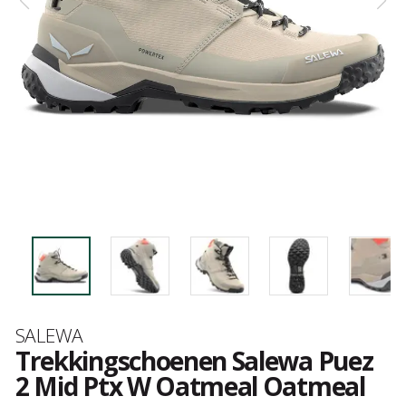
Merk
SALEWA
Trekkingschoenen Salewa Puez
2 Mid Ptx W Oatmeal Oatmeal