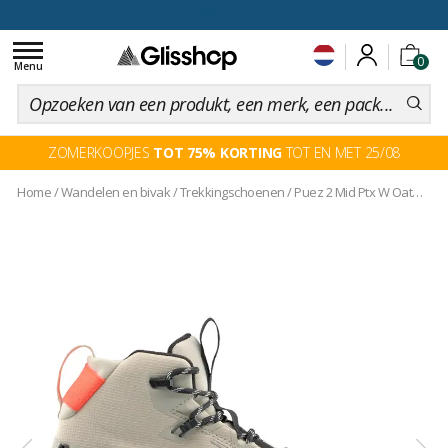
voor een 100 dagen inruiling
Toggle
0
navigation
Menu
ZOMERKOOPJES
TOT 75% KORTING
TOT EN MET 25/08
Home
/
Wandelen en bivak
/
Trekkingschoenen
/
Puez 2 Mid Ptx W Oatmeal Oatmeal