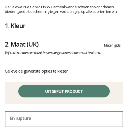
Het
oordeel
De Salewa Puez 2 Mid Ptx W Oatmeal wandelschoenen voor dames
van
bieden goede bescherming tegen vocht en grip op alle soorten terrein.
klanten
1.
Kleur
2.
Maat
(UK)
Maten gids
Wij raden u aan een maat boven uw gewone schoenmaat te kiezen.
Gelieve de gewenste opties te kiezen
UITGEPUT PRODUCT
En rupture