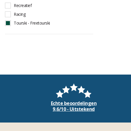
Salomon
Recreatief
Volkl
Racing
Zag
Tourski - Freetourski
Echte beoordelingen
9,6/10 - Uitstekend