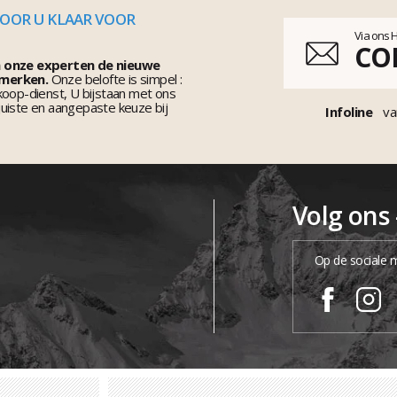
VOOR U KLAAR VOOR
Via ons 
CO
n onze experten de nieuwe
 merken.
Onze belofte is simpel :
koop-dienst, U bijstaan met ons
uiste en aangepaste keuze bij
Infoline
va
Volg ons
Op de sociale 