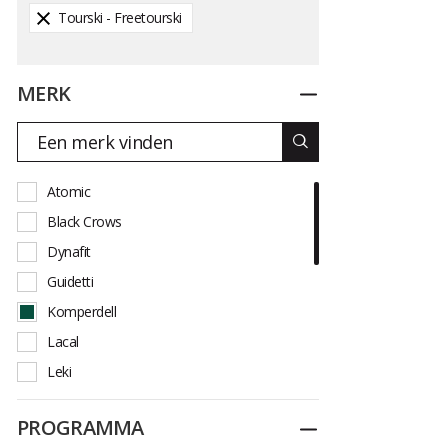
Tourski - Freetourski
MERK
Dichtplooien
Atomic
Black Crows
Dynafit
Guidetti
Komperdell
Lacal
Leki
Line
PROGRAMMA
Dichtplooien
Movement