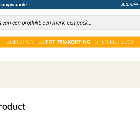
ankoopwaarde
uiling
BEREIKBAAR
ZOMERKOOPJES
TOT 75% KORTING
TOT EN MET 25/08
roduct