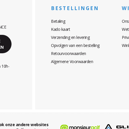
BESTELLINGEN
WI
Betaling
Ons
NCE
Kado kaart
Wett
Verzending en levering
Priv
E
Opvolgen van een bestelling
Win
EN
Retourvoorwaarden
Algemene Voorwaarden
 10h-
ok onze andere websites