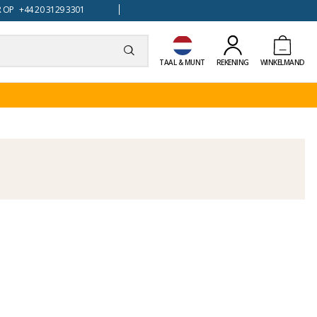
 OP +44 20 3129 3301
TAAL & MUNT
REKENING
WINKELMAND