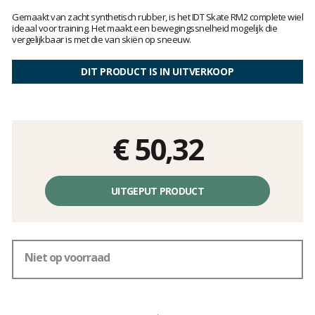
Het
oordeel
Gemaakt van zacht synthetisch rubber, is het IDT Skate RM2 complete wiel
van
ideaal voor training. Het maakt een bewegingssnelheid mogelijk die
vergelijkbaar is met die van skiën op sneeuw.
klanten
DIT PRODUCT IS IN UITVERKOOP
€ 50,32
Éénheidsprijs,
zonder
UITGEPUT PRODUCT
kosten
Niet op voorraad