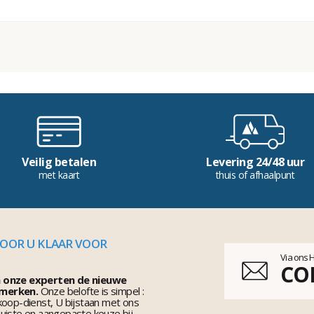
Veilig betalen
Levering 24/48 uur
met kaart
thuis of afhaalpunt
VOOR U KLAAR VOOR
Via ons 
CO
n onze experten de nieuwe
 merken.
Onze belofte is simpel :
koop-dienst, U bijstaan met ons
uiste en aangepaste keuze bij