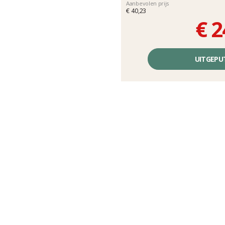
Aanbevolen prijs
€ 40,23
€ 2
Éénheidsprijs,
zonder
UITGEPU
kosten