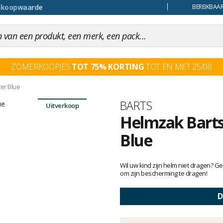
uiling
BEREIKBAAR
ZOMERKOOPJES
TOT 75% KORTING
TOT EN MET 25/08
er Blue
Merk
BARTS
Uitverkoop
Helmzak Barts
Blue
Het
oordeel
Wil uw kind zijn helm niet dragen? Ge
van
om zijn bescherming te dragen!
klanten
D