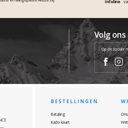
Infoline
va
Volg ons
Op de sociale 
BESTELLINGEN
WI
Betaling
Ons
NCE
Kado kaart
Wett