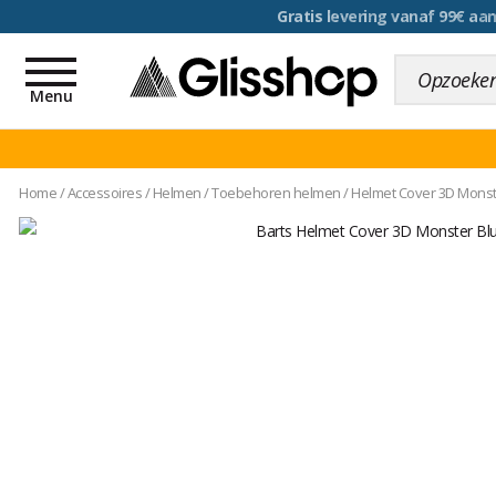
voor een 100 dagen inr
Toggle
navigation
Menu
Home
/
Accessoires
/
Helmen
/
Toebehoren helmen
/
Helmet Cover 3D Monst