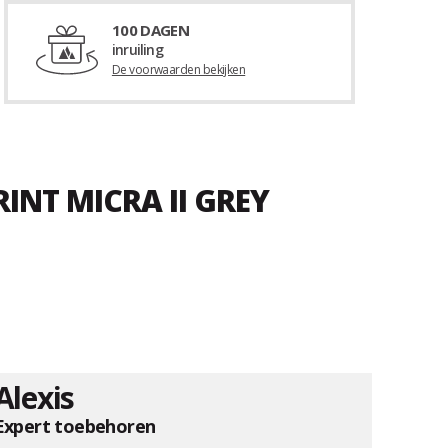
100 DAGEN
inruiling
De voorwaarden bekijken
INT MICRA II GREY
Alexis
Expert toebehoren