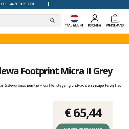
 OP +44 20 3129 3301
TAAL & MUNT
REKENING
WINKELMAND
lewa Footprint Micra II Grey
van Salewa beschermt je Micra II tent tegen grondvocht en slijtage, terwijl het
€ 65,44
Éénheidsprijs,