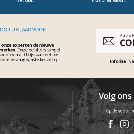
met kaart
thuis of afhaalpunt
VOOR U KLAAR VOOR
Via ons 
CO
n onze experten de nieuwe
 merken.
Onze belofte is simpel :
koop-dienst, U bijstaan met ons
uiste en aangepaste keuze bij
Infoline
va
Volg ons
Op de sociale 