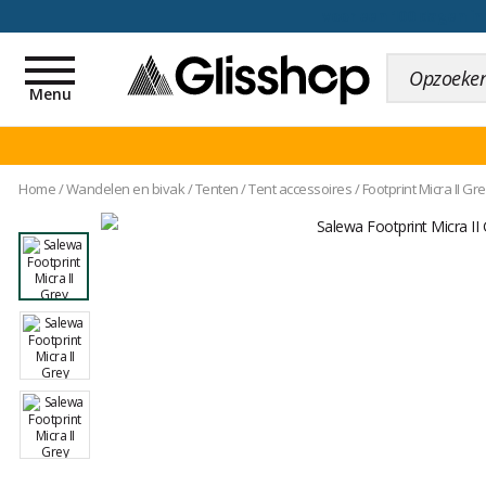
voor een 100 dagen inr
Toggle
navigation
Menu
Home
/
Wandelen en bivak
/
Tenten
/
Tent accessoires
/
Footprint Micra II Gr