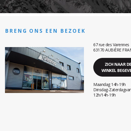
BRENG ONS EEN BEZOEK
67 rue des Varennes
63170 AUBIÈRE FRA
ZICH NAAR D
WINKEL BEGEV
Maandag 14h-19h
Dinsdag-Zaterdagvan
12h/14h-19h