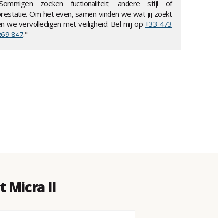
"Sommigen zoeken fuctionaliteit, andere stijl of
prestatie. Om het even, samen vinden we wat jij zoekt
en we vervolledigen met veiligheid. Bel mij op
+33 473
269 847
."
 Micra II