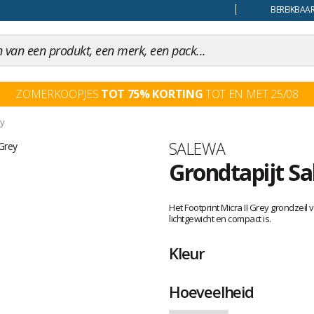
uiling
BEREIKBAAR
ZOMERKOOPJES
TOT 75% KORTING
TOT EN MET 25/08
ey
Merk
SALEWA
Grondtapijt Sa
Het
oordeel
Het Footprint Micra II Grey grondzeil 
van
lichtgewicht en compact is.
klanten
Kleur
Hoeveelheid