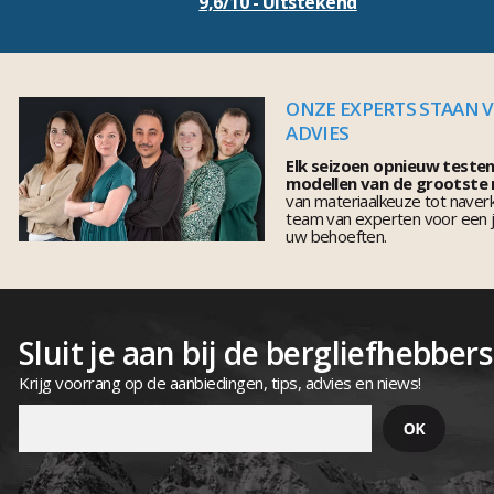
9,6/10 - Uitstekend
ONZE EXPERTS STAAN 
ADVIES
Elk seizoen opnieuw teste
modellen van de grootste
van materiaalkeuze tot naver
team van experten voor een j
uw behoeften.
Sluit je aan bij de bergliefhebbers
Krijg voorrang op de aanbiedingen, tips, advies en niews!