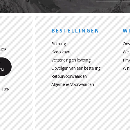
BESTELLINGEN
WI
Betaling
Ons
NCE
Kado kaart
Wett
Verzending en levering
Priv
E
Opvolgen van een bestelling
Win
EN
Retourvoorwaarden
Algemene Voorwaarden
 10h-