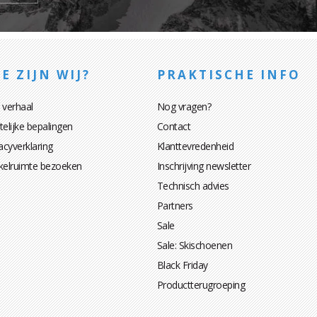
E ZIJN WIJ?
PRAKTISCHE INFO
 verhaal
Nog vragen?
elijke bepalingen
Contact
acyverklaring
Klanttevredenheid
kelruimte bezoeken
Inschrijving newsletter
Technisch advies
Partners
Sale
Sale: Skischoenen
Black Friday
Productterugroeping