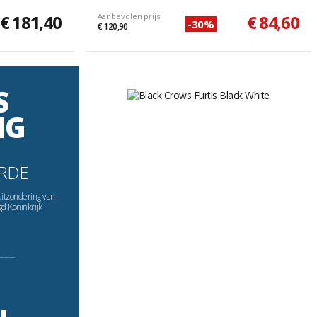
€ 181,40
Aanbevolen prijs
€ 84,60
-30%
€ 120,90
S
NG
RDE
uitzondering van
gd Koninkrijk
----------