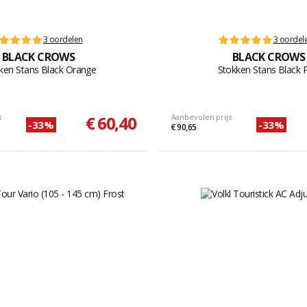
3 oordelen
3 oordel
BLACK CROWS
BLACK CROWS
ken Stans Black Orange
Stokken Stans Black P
s
€ 60,40
Aanbevolen prijs
-33%
-33%
€ 90,65