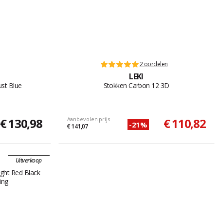
2 oordelen
LEKI
ust Blue
Stokken Carbon 12 3D
€ 130,98
Aanbevolen prijs
€ 110,82
-21%
€ 141,07
Uitverkoop