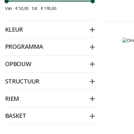
Van
€ 50,00
tot
€ 190,00
KLEUR
Openplooien
PROGRAMMA
Openplooien
OPBOUW
Openplooien
STRUCTUUR
Openplooien
RIEM
Openplooien
BASKET
Openplooien