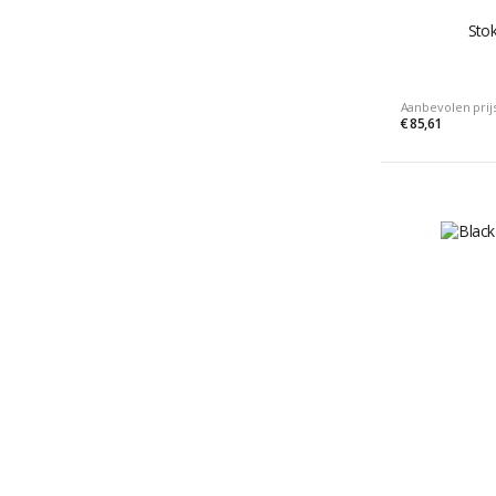
Sto
Aanbevolen prij
€ 85,61