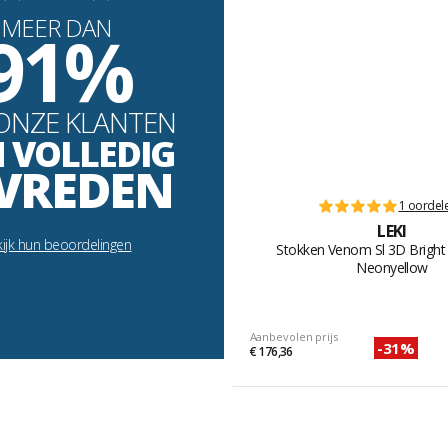
MEER DAN
91%
ONZE KLANTEN
N VOLLEDIG
VREDEN
1 oordel
LEKI
ijk hun beoordelingen
Stokken Venom Sl 3D Bright
Neonyellow
Aanbevolen prijs
-31%
€ 176,36