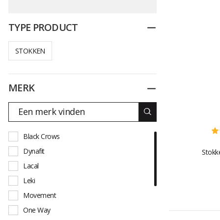
TYPE PRODUCT
Dichtplooien
STOKKEN
MERK
Dichtplooien
Black Crows
Dynafit
Stokk
Lacal
Leki
Movement
One Way