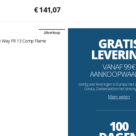
€ 141,07
Uitverkoop
GRATI
LEVERI
VANAF 99€
AANKOOPWAA
Geldig voor leveringen in Europa met 
Corsica, Zwitserland en het Vereni
Meer weten
----------------------------------------------------------
100