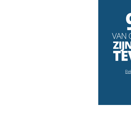
VAN 
ZIJ
TE
Bek