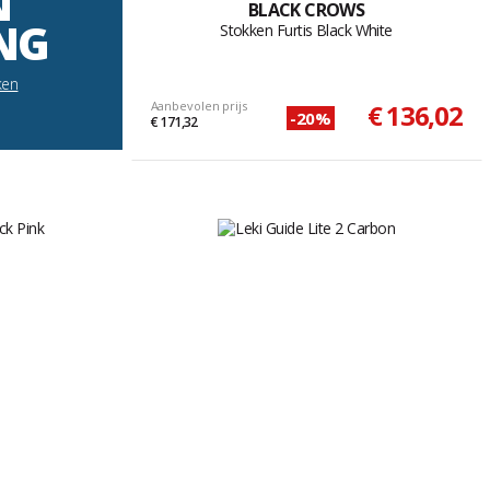
N
BLACK CROWS
NG
Stokken Furtis Black White
ken
Aanbevolen prijs
€ 136,02
-20%
€ 171,32