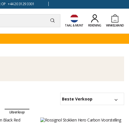
 OP +44 20 3129 3301
TAAL & MUNT
REKENING
WINKELMAND
Beste Verkoop
Uitverkoop