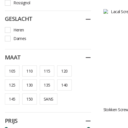
Rossignol
Salomon
GESLACHT
Dichtplooien
Volkl
Heren
Dames
MAAT
Dichtplooien
105
110
115
120
125
130
135
140
145
150
SANS
Stokken Screw
PRIJS
Dichtplooien