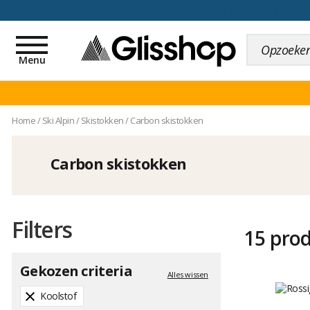
voor een 100 dagen inr
Toggle
navigation
Menu
Home
/
Ski Alpin
/
Skistokken
/
Carbon skistokken
Carbon skistokken
Filters
15 pro
Gekozen criteria
Alles wissen
Koolstof