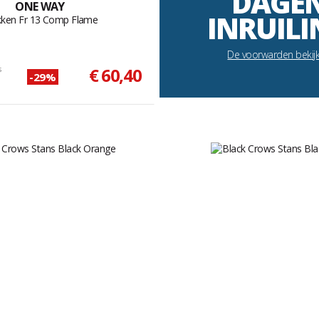
DAGE
ONE WAY
INRUILI
kken Fr 13 Comp Flame
De voorwarden bekij
s
€ 60,40
-29%