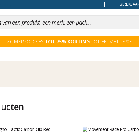
uiling
BEREIKBAAR
ZOMERKOOPJES
TOT 75% KORTING
TOT EN MET 25/08
ducten