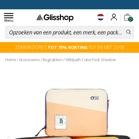
voor een 100 dagen inruiling
Toggle
0
navigation
Menu
ZOMERKOOPJES
TOT 75% KORTING
TOT EN MET 25/08
Home
/
Accessoires
/
Rugzakken
/
Wildpath Cube Pack Shadow