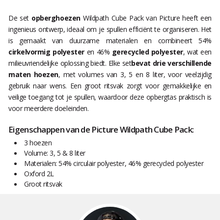
De set
opberghoezen
Wildpath Cube Pack van Picture heeft een
ingenieus ontwerp, ideaal om je spullen efficiënt te organiseren. Het
is gemaakt van duurzame materialen en combineert 54%
cirkelvormig polyester
en 46%
gerecycled polyester
, wat een
milieuvriendelijke oplossing biedt. Elke set
bevat drie verschillende
maten hoezen
, met volumes van 3, 5 en 8 liter, voor veelzijdig
gebruik naar wens. Een groot ritsvak zorgt voor gemakkelijke en
veilige toegang tot je spullen, waardoor deze opbergtas praktisch is
voor meerdere doeleinden.
Eigenschappen van de Picture Wildpath Cube Pack:
3 hoezen
Volume: 3, 5 & 8 liter
Materialen: 54% circulair polyester, 46% gerecycled polyester
Oxford 2L
Groot ritsvak