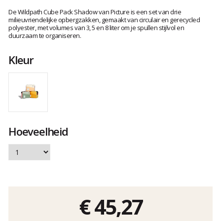
Het
oordeel
De Wildpath Cube Pack Shadow van Picture is een set van drie
van
milieuvriendelijke opbergzakken, gemaakt van circulair en gerecycled
polyester, met volumes van 3, 5 en 8 liter om je spullen stijlvol en
klanten
duurzaam te organiseren.
Kleur
Hoeveelheid
€ 45,27