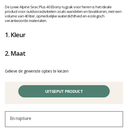
Het
oordeel
De Lowe Alpine Sirac Plus 40 Ebony rugzak voor heren is het ideale
van
product voor outdooractiviteiten zoals wandelen en bivakkeren, met een
volume van 40 liter, opmerkelijke waterdichtheid en ecologisch
klanten
verantwoorde materialen.
1.
Kleur
2.
Maat
Gelieve de gewenste opties te kiezen
UITGEPUT PRODUCT
En rupture