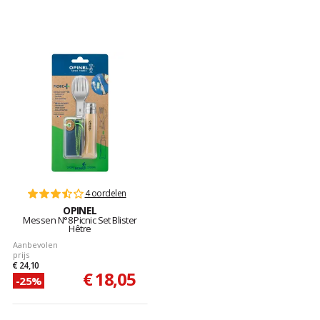
4 oordelen
OPINEL
Messen N°8 Picnic Set Blister
Hêtre
Aanbevolen
prijs
€ 24,10
€ 18,05
-25%