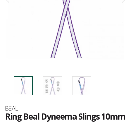
Merk
BEAL
Ring Beal Dyneema Slings 10mm
Het
oordeel