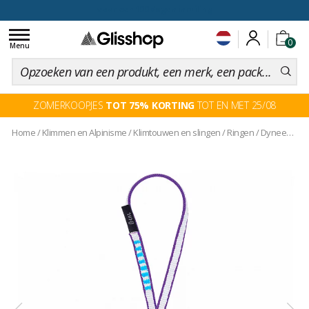
voor een 100 dagen inruiling
Toggle
0
navigation
Menu
ZOMERKOOPJES
TOT 75% KORTING
TOT EN MET 25/08
Home
/
Klimmen en Alpinisme
/
Klimtouwen en slingen
/
Ringen
/
Dyneema Slings 10mm