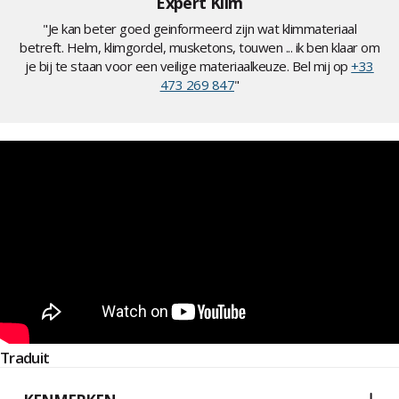
Expert Klim
"Je kan beter goed geinformeerd zijn wat klimmateriaal
betreft. Helm, klimgordel, musketons, touwen ... ik ben klaar om
je bij te staan voor een veilige materiaalkeuze. Bel mij op
+33
473 269 847
"
Traduit