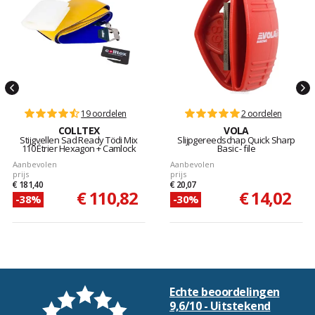
19 oordelen
2 oordelen
COLLTEX
VOLA
Stijgvellen Sad Ready Tödi Mix
Slijpgereedschap Quick Sharp
110 Étrier Hexagon + Camlock
Basic - file
Aanbevolen
Aanbevolen
prijs
prijs
€ 181,40
€ 20,07
€ 110,82
€ 14,02
-38%
-30%
Echte beoordelingen
9,6/10 - Uitstekend