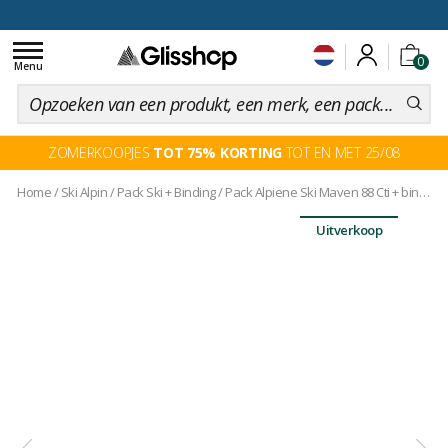
voor een 100 dagen inruiling
Toggle
0
navigation
Menu
ZOMERKOOPJES
TOT 75% KORTING
TOT EN MET 25/08
Home
/
Ski Alpin
/
Pack Ski + Binding
/
Pack Alpiene Ski Maven 88 Cti + binding
Uitverkoop