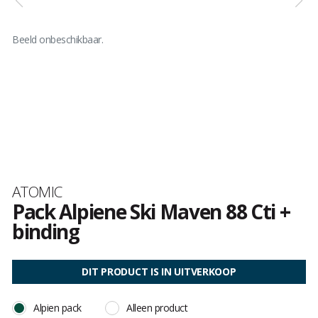
Beeld onbeschikbaar.
Merk
ATOMIC
Pack Alpiene Ski Maven 88 Cti +
binding
Het
oordeel
DIT PRODUCT IS IN UITVERKOOP
van
klanten
Alpien pack
Alleen product