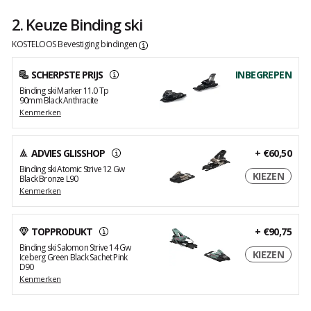
2. Keuze Binding ski
KOSTELOOS Bevestiging bindingen
SCHERPSTE PRIJS
INBEGREPEN
Binding ski Marker 11.0 Tp
90mm Black Anthracite
Kenmerken
ADVIES GLISSHOP
+
€60,50
Binding ski Atomic Strive 12 Gw
KIEZEN
Black Bronze L90
Kenmerken
TOPPRODUKT
+
€90,75
Binding ski Salomon Strive 14 Gw
KIEZEN
Iceberg Green Black Sachet Pink
D90
Kenmerken