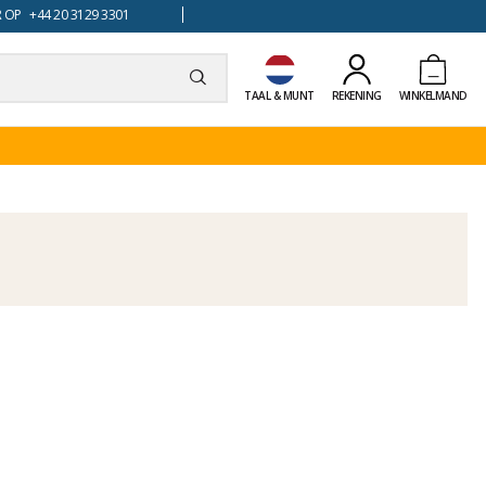
 OP +44 20 3129 3301
TAAL & MUNT
REKENING
WINKELMAND