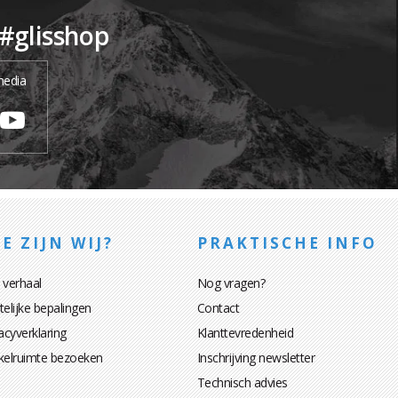
 #glisshop
media
E ZIJN WIJ?
PRAKTISCHE INFO
 verhaal
Nog vragen?
elijke bepalingen
Contact
acyverklaring
Klanttevredenheid
kelruimte bezoeken
Inschrijving newsletter
Technisch advies