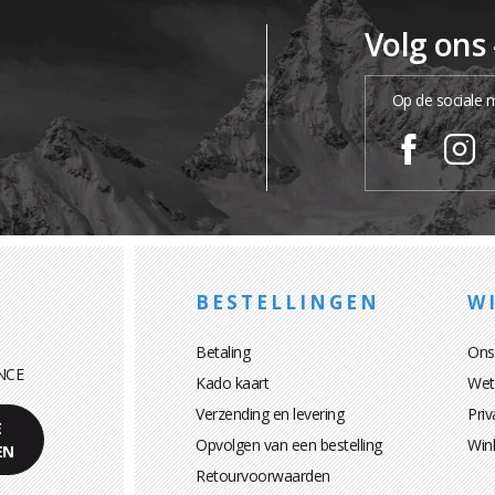
Volg ons
Op de sociale 
BESTELLINGEN
WI
Betaling
Ons
NCE
Kado kaart
Wett
Verzending en levering
Priv
E
Opvolgen van een bestelling
Win
EN
Retourvoorwaarden