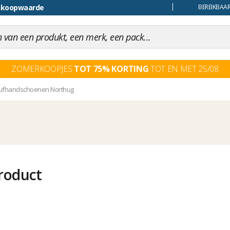
uiling
BEREIKBAAR
ZOMERKOOPJES
TOT 75% KORTING
TOT EN MET 25/08
ufhandschoenen Northug
roduct