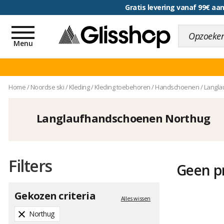
voor een 100 dagen inr
Toggle
navigation
Menu
Home
/
Noordse ski
/
Kleding
/
Kleding toebehoren
/
Handschoenen
/
Langla
Langlaufhandschoenen Northug
Filters
Geen p
Gekozen criteria
Alles wissen
Northug