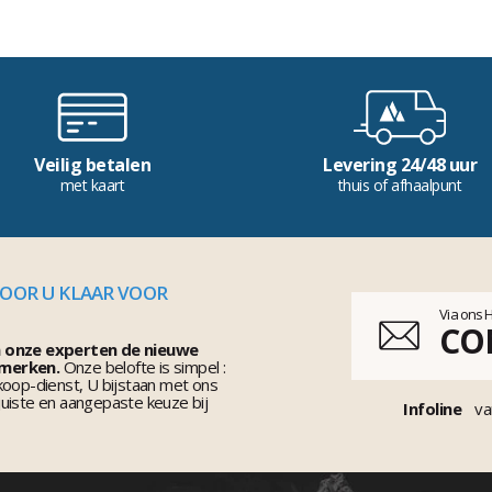
Veilig betalen
Levering 24/48 uur
met kaart
thuis of afhaalpunt
VOOR U KLAAR VOOR
Via ons 
CO
n onze experten de nieuwe
 merken.
Onze belofte is simpel :
koop-dienst, U bijstaan met ons
uiste en aangepaste keuze bij
Infoline
va