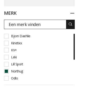
MERK
Dichtplooien
Bjorn Daehlie
Kinetixx
KV+
Leki
Lill Sport
Northug
Odlo
One Way
Swix