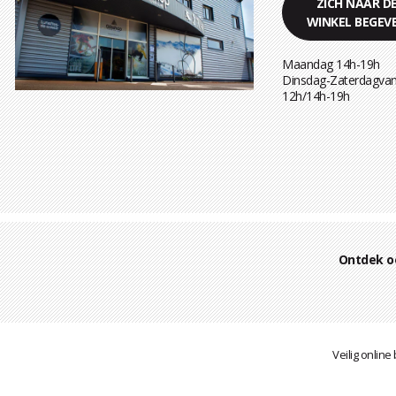
ZICH NAAR D
WINKEL BEGEV
Maandag 14h-19h
Dinsdag-Zaterdagvan
12h/14h-19h
Ontdek o
Veilig online