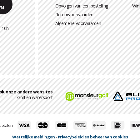
E
Opvolgen van een bestelling
Win
EN
Retourvoorwaarden
Algemene Voorwaarden
 10h-
ok onze andere websites
Golf en watersport
 betalen
Wettelijke meldingen
-
Privacybeleid en beheer van cookies