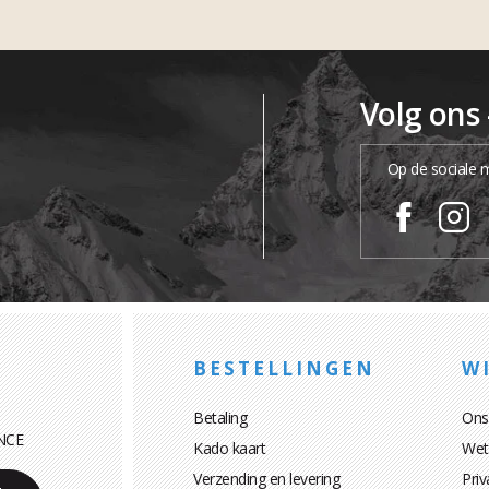
Volg ons
Op de sociale 
BESTELLINGEN
WI
Betaling
Ons
NCE
Kado kaart
Wett
Verzending en levering
Priv