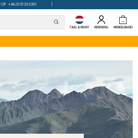
 OP +44 20 3129 3301
TAAL & MUNT
REKENING
WINKELMAND