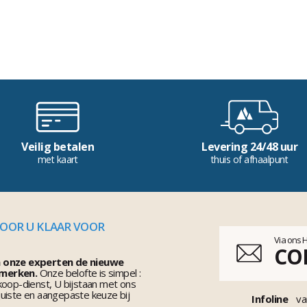
Veilig betalen
Levering 24/48 uur
met kaart
thuis of afhaalpunt
VOOR U KLAAR VOOR
Via ons 
CO
n onze experten de nieuwe
 merken.
Onze belofte is simpel :
koop-dienst, U bijstaan met ons
uiste en aangepaste keuze bij
Infoline
va